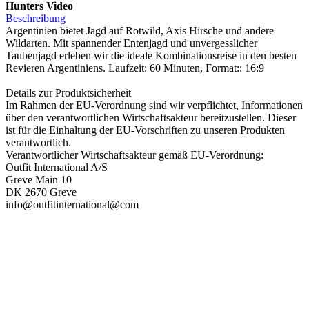
Hunters Video
Beschreibung
Argentinien bietet Jagd auf Rotwild, Axis Hirsche und andere
Wildarten. Mit spannender Entenjagd und unvergesslicher
Taubenjagd erleben wir die ideale Kombinationsreise in den besten
Revieren Argentiniens. Laufzeit: 60 Minuten, Format:: 16:9
Details zur Produktsicherheit
Im Rahmen der EU-Verordnung sind wir verpflichtet, Informationen
über den verantwortlichen Wirtschaftsakteur bereitzustellen. Dieser
ist für die Einhaltung der EU-Vorschriften zu unseren Produkten
verantwortlich.
Verantwortlicher Wirtschaftsakteur gemäß EU-Verordnung:
Outfit International A/S
Greve Main 10
DK 2670 Greve
info@outfitinternational@com
PAREYSHOP – Der Onlineshop für
Jagen
&
Angeln
PAREYSHOP
Telefon: +49 (0) 2604 / 978 888