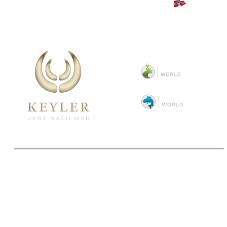
Copyright 2025 © Paul Parey Zeitschriftenverlag GmbH
Alle Preise inkl. der gesetzlichen MwSt. und ggfls. zzgl. Versand. Die durchgestrichenen Preise
entsprechen dem bisherigen Preis im Pareyshop.
Lieferzeiten beziehen sich auf eine Lieferung nach Deutschland.