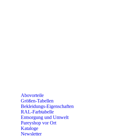
e-mail:
kundencenter@paulparey.de
Mo – Fr 9:00 – 15:00 Uhr
SEMINARE
seminare@paulparey.de
PAREYSHOP VOR ORT
Erich-Kästner-Straße 2
56379 Singhofen
Mo – Do 8:00 – 16:30 Uhr
Fr 8:00 – 15:00 Uhr
Abovorteile
Größen-Tabellen
Bekleidungs-Eigenschaften
RAL-Farbtabelle
Entsorgung und Umwelt
Pareyshop vor Ort
Kataloge
Newsletter