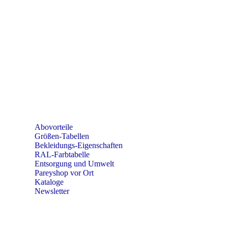
SEMINARE
seminare@paulparey.de
PAREYSHOP VOR ORT
Erich-Kästner-Straße 2
56379 Singhofen
Mo – Do 8:00 – 16:30 Uhr
Fr 8:00 – 15:00 Uhr
Abovorteile
Größen-Tabellen
Bekleidungs-Eigenschaften
RAL-Farbtabelle
Entsorgung und Umwelt
Pareyshop vor Ort
Kataloge
Newsletter
KONTAKT