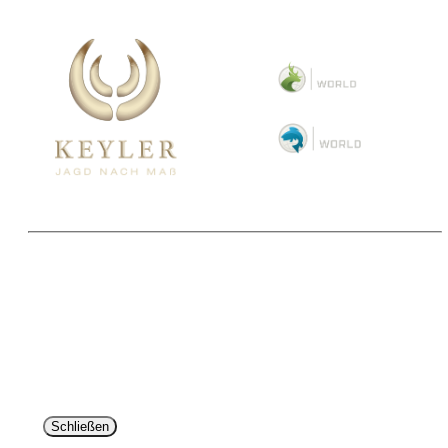
Copyright 2025 © Paul Parey Zeitschriftenverlag GmbH
Alle Preise inkl. der gesetzlichen MwSt. und ggfls. zzgl. Versand. Die durchgestrichenen Preise
entsprechen dem bisherigen Preis im Pareyshop.
Lieferzeiten beziehen sich auf eine Lieferung nach Deutschland.
Schließen