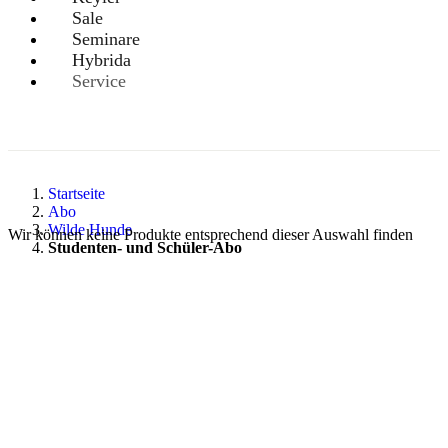
Sale
Seminare
Hybrida
Service
Startseite
Abo
Wilde Hunde
Wir können keine Produkte entsprechend dieser Auswahl finden
Studenten- und Schüler-Abo
PAREYSHOP – Der Onlineshop für
Jagen
&
Angeln
PAREYSHOP
Telefon: +49 (0) 2604 / 978 888
e-mail:
kundencenter@paulparey.de
Mo – Fr 9:00 – 15:00 Uhr