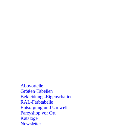
Mo – Fr 9:00 – 15:00 Uhr
SEMINARE
seminare@paulparey.de
PAREYSHOP VOR ORT
Erich-Kästner-Straße 2
56379 Singhofen
Mo – Do 8:00 – 16:30 Uhr
Fr 8:00 – 15:00 Uhr
Abovorteile
Größen-Tabellen
Bekleidungs-Eigenschaften
RAL-Farbtabelle
Entsorgung und Umwelt
Pareyshop vor Ort
Kataloge
Newsletter