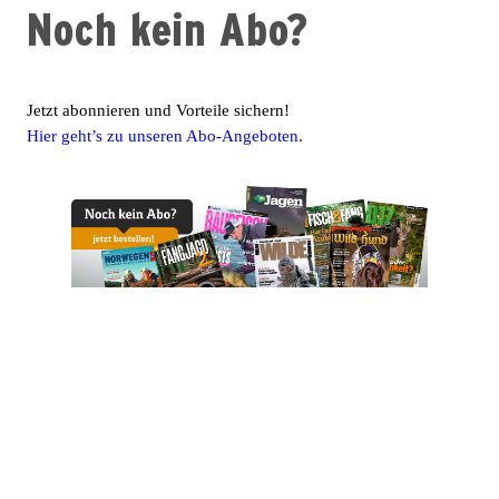
Noch kein Abo?
Jetzt abonnieren und Vorteile sichern!
Hier geht’s zu unseren Abo-Angeboten.
PAREYSHOP – Der Onlineshop für
Jagen
&
Angeln
PAREYSHOP
Telefon: +49 (0) 2604 / 978 888
e-mail:
kundencenter@paulparey.de