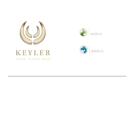
Copyright 2025 © Paul Parey Zeitschriftenverlag GmbH
Alle Preise inkl. der gesetzlichen MwSt. und ggfls. zzgl. Versand. Die durchgestrichenen Preise
entsprechen dem bisherigen Preis im Pareyshop.
Lieferzeiten beziehen sich auf eine Lieferung nach Deutschland.