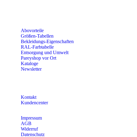
56379 Singhofen
Mo – Do 8:00 – 16:30 Uhr
Fr 8:00 – 15:00 Uhr
Abovorteile
Größen-Tabellen
Bekleidungs-Eigenschaften
RAL-Farbtabelle
Entsorgung und Umwelt
Pareyshop vor Ort
Kataloge
Newsletter
KONTAKT
Kontakt
Kundencenter
Impressum
AGB
Widerruf
Datenschutz