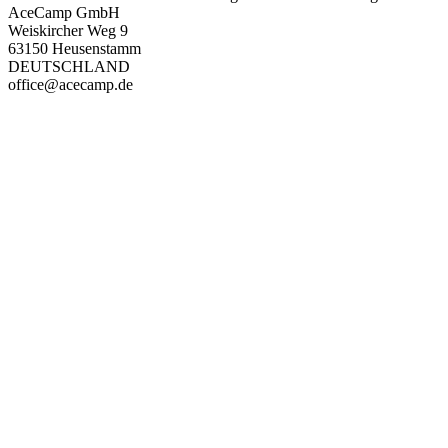
AceCamp GmbH
Weiskircher Weg 9
63150 Heusenstamm
DEUTSCHLAND
office@acecamp.de
PAREYSHOP – Der Onlineshop für
Jagen
&
Angeln
PAREYSHOP
Telefon: +49 (0) 2604 / 978 888
e-mail:
kundencenter@paulparey.de
Mo – Fr 9:00 – 15:00 Uhr
SEMINARE
seminare@paulparey.de
PAREYSHOP VOR ORT
Erich-Kästner-Straße 2