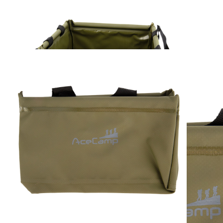
AceCamp Laminierte
Faltschüssel Grün 5
Liter
12,99 €
inkl. MwSt. zzgl. Versand
1
Zum Warenkorb hinzufügen
Zur Wunschliste hinzufügen