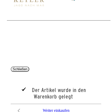
Copyright 2025 © Paul Parey Zeitschriftenverlag GmbH
Alle Preise inkl. der gesetzlichen MwSt. und ggfls. zzgl. Versand. Die durchgestrichenen Preise
entsprechen dem bisherigen Preis im Pareyshop.
Lieferzeiten beziehen sich auf eine Lieferung nach Deutschland.
Schließen
Der Artikel wurde in den
Warenkorb gelegt
Weiter einkaufen