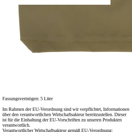
Verfügbare Menge: 3
Sofort lieferbar
Lieferzeit: ca. 3 - 5 Tage
Beschreibung
Platzsparend & leicht aus stabilem und strapazierfähigem Vinyl mit
langen Tragegriffen.
Ideal für den großen Abwasch, zum Waschen von Lebensmitteln
oder der Aufbewahrung von Fisch beim Angeln.
Auslaufsicher und einfach zu reinigen
Maße: 220 x 143 x 25 mm Packmaß
Gewicht: 183 Gramm
Fassungsvermögen: 5 Liter
Im Rahmen der EU-Verordnung sind wir verpflichtet, Informationen
über den verantwortlichen Wirtschaftsakteur bereitzustellen. Dieser
ist für die Einhaltung der EU-Vorschriften zu unseren Produkten
verantwortlich.
Verantwortlicher Wirtschaftsakteur gemäß EU-Verordnung: