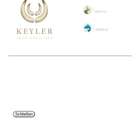
Copyright 2025 © Paul Parey Zeitschriftenverlag GmbH
Alle Preise inkl. der gesetzlichen MwSt. und ggfls. zzgl. Versand. Die durchgestrichenen Preise
entsprechen dem bisherigen Preis im Pareyshop.
Lieferzeiten beziehen sich auf eine Lieferung nach Deutschland.
Schließen