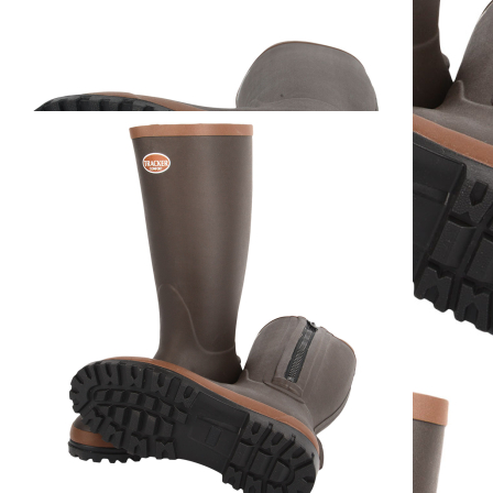
1
Zum Warenkorb hinzufügen
Zur Wunschliste hinzufügen
Sofort lieferbar
Beschreibung
Braune Gummistiefel aus strapazierfähigem Qualitätskautschuk. Mit
Neoprenfutter, leichtgängigem seitlichen Reißverschluss und
zusätzlich herausnehmbarer Innensohle.
Details:
- hervorragender, bewährter Leisten
- empfohlen bis -25°C
- seitlicher Reißverschluss zum bequemen Einstieg
- griffige, selbstreinigende Mehrkomponenten-Sohle
- Neopren Innenfutter
- Ausziehhilfe
Obermaterial: 100 % Kautschuk
Futter: 100 % Neopren