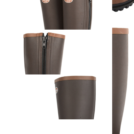
AKAH Gummistiefel
Neopren Tracker
Comfort Braun
ab
99,00 €
inkl. MwSt. zzgl. Versand
Auswählen
Ausführung