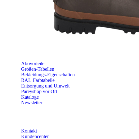
seminare@paulparey.de
PAREYSHOP VOR ORT
Erich-Kästner-Straße 2
56379 Singhofen
Mo – Do 8:00 – 16:30 Uhr
Fr 8:00 – 15:00 Uhr
Abovorteile
Größen-Tabellen
Bekleidungs-Eigenschaften
RAL-Farbtabelle
Entsorgung und Umwelt
Pareyshop vor Ort
Kataloge
Newsletter
KONTAKT
Kontakt
Kundencenter