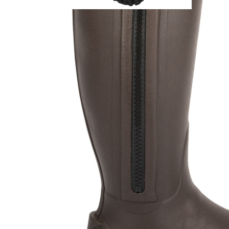
Details zur Produktsicherheit
Im Rahmen der EU-Verordnung sind wir verpflichtet, Informationen
über den verantwortlichen Wirtschaftsakteur bereitzustellen. Dieser
ist für die Einhaltung der EU-Vorschriften zu unseren Produkten
verantwortlich.
Verantwortlicher Wirtschaftsakteur gemäß EU-Verordnung:
KIND ALBRECHT GMBH
HERMANN-KIND-STR. 18
51645 GUMMERSBACH-HUNSTIG, Deutschland
info@akah.de
PAREYSHOP – Der Onlineshop für
Jagen
&
Angeln
PAREYSHOP
Telefon: +49 (0) 2604 / 978 888
e-mail:
kundencenter@paulparey.de
Mo – Fr 9:00 – 15:00 Uhr
SEMINARE