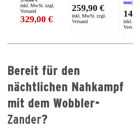
mm)
inkl. MwSt. zzgl.
259,90 €
Versand
14,9
inkl. MwSt. zzgl.
329,00 €
Versand
inkl. Mw
Versand
Bereit für den
nächtlichen Nahkampf
mit dem Wobbler-
Zander
?