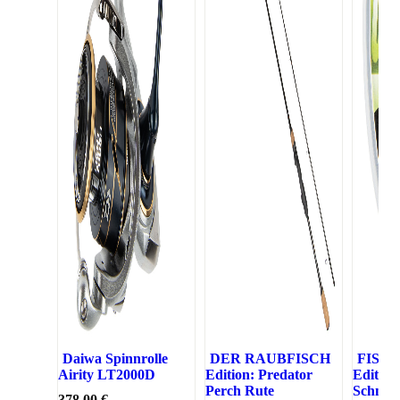
Daiwa Spinnrolle
DER RAUBFISCH
FISCH
Airity LT2000D
Edition: Predator
Edition
Perch Rute
Schnur 
378,00 €