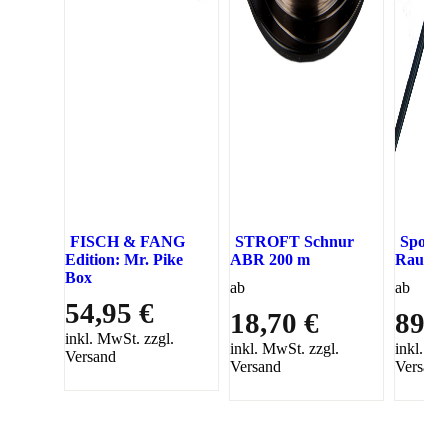
FISCH & FANG
STROFT Schnur
Sporte
Edition: Mr. Pike
ABR 200 m
Raubfis
Box
ab
ab
54,95 €
18,70 €
89,9
inkl. MwSt. zzgl.
inkl. MwSt. zzgl.
inkl. Mw
Versand
Versand
Versand