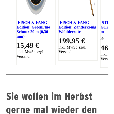
FISCH & FANG
FISCH & FANG
STROF
Edition: GreenFluo
Edition: Zanderkönig
GTP wa
Schnur 20 m (0,30
Wobblerrute
m
mm)
199,95 €
ab
15,49 €
46,4
inkl. MwSt. zzgl.
inkl. MwSt. zzgl.
Versand
inkl. Mw
Versand
Versand
Sie wollen im Herbst
gerne mal wieder den