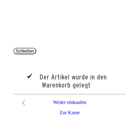
Copyright 2025 © Paul Parey Zeitschriftenverlag GmbH
Alle Preise inkl. der gesetzlichen MwSt. und ggfls. zzgl. Versand. Die durchgestrichenen Preise
entsprechen dem bisherigen Preis im Pareyshop.
Lieferzeiten beziehen sich auf eine Lieferung nach Deutschland.
Schließen
Der Artikel wurde in den
Warenkorb gelegt
Weiter einkaufen
Zur Kasse