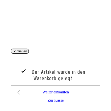
Copyright 2025 © Paul Parey Zeitschriftenverlag GmbH
Alle Preise inkl. der gesetzlichen MwSt. und ggfls. zzgl. Versand. Die durchgestrichenen Preise
entsprechen dem bisherigen Preis im Pareyshop.
Lieferzeiten beziehen sich auf eine Lieferung nach Deutschland.
Schließen
Der Artikel wurde in den
Warenkorb gelegt
Weiter einkaufen
Zur Kasse