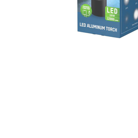
service@ansmann.de
PAREYSHOP – Der Onlineshop für
Jagen
&
Angeln
PAREYSHOP
Telefon: +49 (0) 2604 / 978 888
e-mail:
kundencenter@paulparey.de
Mo – Fr 9:00 – 15:00 Uhr
SEMINARE
seminare@paulparey.de
PAREYSHOP VOR ORT
Erich-Kästner-Straße 2
56379 Singhofen
Mo – Do 8:00 – 16:30 Uhr
Fr 8:00 – 15:00 Uhr