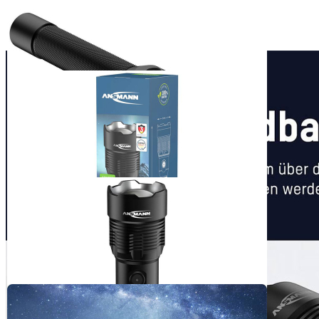
ANSMANN LED
Taschenlampe
T12000FR
99,99 €
inkl. MwSt. zzgl. Versand
1
Zum Warenkorb hinzufügen
Zur Wunschliste hinzufügen