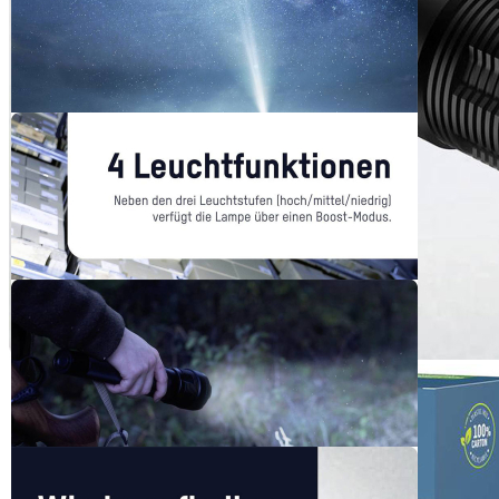
Verfügbare Menge: 4
Sofort lieferbar
Lieferzeit: ca. 3 - 5 Tage
Beschreibung
Die energiesparende und hocheffiziente LED sorgt für einen
Lichtstrom von bis zu 12000 Lumen sowie eine Leuchtweite von
bis zu 165m. Neben den drei Leuchtstufen (hoch/mittel/niedrig)
verfügt die Lampe über einen Boost-Modus. Für jedes
Anwendungsgebiet das passende Licht. Der Akku kann einfach und
bequem über die USB-Type C Ladebuchse aufgeladen werden.
Somit sparen Sie Geld für Einwegbatterien und schonen die
Umwelt. Griffiges und robustes Gehäuse aus hart eloxiertem
Aluminium ermöglicht den Einsatz unter widrigsten Bedingungen.
Dank Schutzgrad IPX5 selbst gegen kurzweiliges Untertauchen
geschützt.
Ausführung:
Professionelle LED-Metalltaschenlampe mit 120W COB-LED
Fokussierbare Spezial-Linse
4 Leuchtfunktionen: Hohe Leistung / Mittlere Leistung / Niedrige
Leistung / Boost-Modus