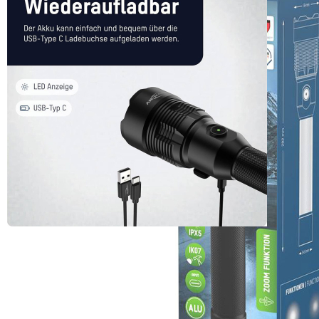
Stoßfestes Aluminiumgehäuse im ansprechendem ANSMANN
Design
Sehr griffige Oberfläche und großer Schalter zur besseren
Handhabung im Einhandbetrieb, auch mit Handschuhen
LED-Kapazitätsanzeige
Inkl. Powerbank-Funktion - inkludierte USB-Buchse zum Aufladen
von Smartphones etc.
Lieferumfang:
Taschenlampe
Akku
USB-C-Ladekabel
Bedienungsanleitung
Details zur Produktsicherheit
Im Rahmen der EU-Verordnung sind wir verpflichtet, Informationen
über den verantwortlichen Wirtschaftsakteur bereitzustellen. Dieser
ist für die Einhaltung der EU-Vorschriften zu unseren Produkten
verantwortlich.
Verantwortlicher Wirtschaftsakteur gemäß EU-Verordnung:
ANSMANN AG
Industriestr. 10
97959 Assamstadt
Deutschland