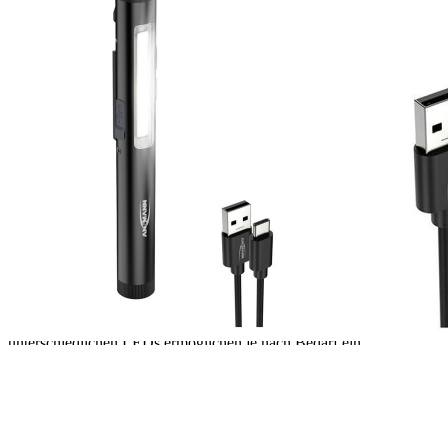
1
Zum Warenkorb hinzufügen
Zur Wunschliste hinzufügen
Verfügbare Menge: 5
Sofort lieferbar
Lieferzeit: ca. 3 - 5 Tage
Beschreibung
Durch den Einsatz der 3W COB-LED erzeugt die Lampe ein helles
Licht.
Die Leuchte erreicht dabei eine Helligkeit bis zu 500 Lux und 600
Lumen bei einer Farbtemperatur von 6500K. Zusätzlich verfügt sie
über eine 2W SMD-LED mit Punktfokussierung, die durch eine
Farbtemperatur von 7000K ein intensives Licht erzeugt. Die beiden
unterschiedlichen LEDs ermöglichen je nach Bedarf ein
angenehmes und präzises Arbeiten. Zusätzlich bietet die Stiftleuchte
eine UV-LED zum Erkennen von fluoreszierenden Flüssigkeiten,
sowie ein Laser zum präzisen Zeigen bei der Arbeit oder Vorträgen.
Vielseitiges Designkonzept durch und durch.
Mit vielen praktischen Kniffen ist die Penlight 4in1R ein absolutes