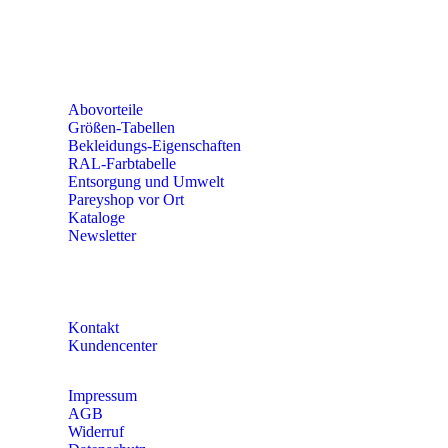
56379 Singhofen
Mo – Do 8:00 – 16:30 Uhr
Fr 8:00 – 15:00 Uhr
Abovorteile
Größen-Tabellen
Bekleidungs-Eigenschaften
RAL-Farbtabelle
Entsorgung und Umwelt
Pareyshop vor Ort
Kataloge
Newsletter
KONTAKT
Kontakt
Kundencenter
Impressum
AGB
Widerruf