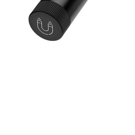
Verantwortlicher Wirtschaftsakteur gemäß EU-Verordnung:
ANSMANN AG
Industriestr. 10
97959 Assamstadt
Deutschland
service@ansmann.de
PAREYSHOP – Der Onlineshop für
Jagen
&
Angeln
PAREYSHOP
Telefon: +49 (0) 2604 / 978 888
e-mail:
kundencenter@paulparey.de
Mo – Fr 9:00 – 15:00 Uhr
SEMINARE
seminare@paulparey.de
PAREYSHOP VOR ORT
Erich-Kästner-Straße 2