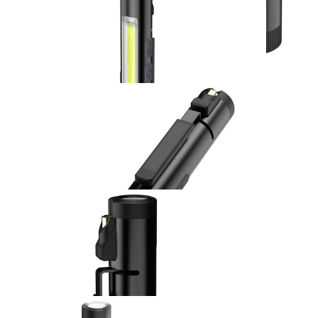
ANSMANN
Stiftleuchte Penlight
4in1R Akku-
Arbeitsleuchte
24,99 €
inkl. MwSt. zzgl. Versand