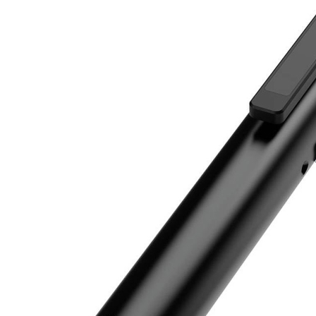
Multitalent, ideal für vielseitige Anwender. Die Haltemagnete im
Standfuß und im Clip dienen zur Fixierung und Ausrichtung der
Leuchte an metallischen Gegenständen. Mit dem praktischen
integrierten Gürtelclip kann die Lampe mühelos an der Hose oder
Arbeitsjacke befestigt werden, so dass sie immer griffbereit ist.
Dadurch bleiben beide Hände frei für die Arbeit in der Werkstatt,
auf der Baustelle oder bei Montagearbeiten.
Lithium Akkupack - aufladen und loslegen
Ein Lithium-Ionen-Akku mit 3,7 V und 1200mAh sorgt für bis zu
7,5 Stunden Leuchtdauer. Die Lampe kann mit einem USB-
Ladegerät über die Typ-C Ladebuchse aufgeladen werden. Die
praktische Ladekontrollanzeige informiert zuverlässig über den
Ladezustand. Ob mobil oder zu Hause, mit der Penlight 4in1R
haben Sie immer den passenden Begleiter, der Licht ins Dunkel
bringt!
Lieferumfang:
Stiftleuchte, USB-C Ladekabel, Bedienungsanleitung
Details zur Produktsicherheit
Im Rahmen der EU-Verordnung sind wir verpflichtet, Informationen
über den verantwortlichen Wirtschaftsakteur bereitzustellen. Dieser
ist für die Einhaltung der EU-Vorschriften zu unseren Produkten
verantwortlich.