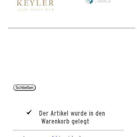
Copyright 2025 © Paul Parey Zeitschriftenverlag GmbH
Alle Preise inkl. der gesetzlichen MwSt. und ggfls. zzgl. Versand. Die durchgestrichenen Preise
entsprechen dem bisherigen Preis im Pareyshop.
Lieferzeiten beziehen sich auf eine Lieferung nach Deutschland.
Schließen
Der Artikel wurde in den
Warenkorb gelegt