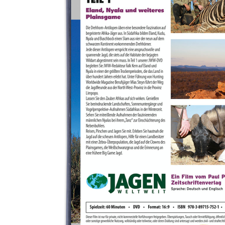
begeisterte Afrika-Jäger aus. In Südafrika bilden Eland, Kudu,
Nyala und Buschbock einen Slam aus vier der neun auf dem
Kontinent vorkommenden Drehhörner.
Jede dieser Antilopen verspricht eine anspruchsvolle und spannende
Jagd, die stets auf die Habitate der bejagten Wildart abgestimmt sein
muss. In Teil 1 unserer JWW-DVD begleiten Sie JWW-Redakteur
Falk Kern auf Eland und Nyala in einer der größten
Trockenperioden, die das Land in über hundert Jahren erlebt hat.
Unter Führung von Hunting Worldwide Magazine Berufsjäger Mias
Steyn führt der Weg die Jagdfreunde aus der North West-Provinz in
die Provinz Limpopo. Pirschen Sie mit und erleben Sie hautnah die
Jagd auf die scheuen Antilopen, Hilfe für einen Landbesitzer mit
einer Zebra-Überpopulation, die Jagd auf die Clowns des
Plainsgames, die Weißschwanzgnus und die Erinnerung an eine
frühere Big Game Jagd.
Laufzeit: 60 Minuten.
Details zur Produktsicherheit
Im Rahmen der EU-Verordnung sind wir verpflichtet, Informationen
über den verantwortlichen Wirtschaftsakteur bereitzustellen. Dieser
ist für die Einhaltung der EU-Vorschriften zu unseren Produkten
verantwortlich.
Verantwortlicher Wirtschaftsakteur gemäß EU-Verordnung:
Paul Parey Zeitschriftenverlag GmbH