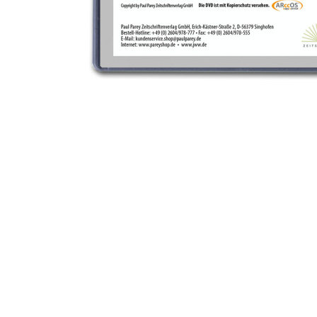
Erich-Kästner-Str. 2
56379 Singhofen
DEUTSCHLAND
kundencenter@paulparey.de
PAREYSHOP – Der Onlineshop für
Jagen
&
Angeln
PAREYSHOP
Telefon: +49 (0) 2604 / 978 888
e-mail:
kundencenter@paulparey.de
Mo – Fr 9:00 – 15:00 Uhr
SEMINARE
seminare@paulparey.de
PAREYSHOP VOR ORT
Erich-Kästner-Straße 2
56379 Singhofen