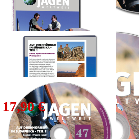
Auf Drehhörner in
Südafrika (Teil 1) -
JWW DVD Nr. 47
Eland, Nyala, Zebra und Weißschwanzgnu
24,90 €
17,90 €
inkl. MwSt. zzgl. Versand
1
Zum Warenkorb hinzufügen