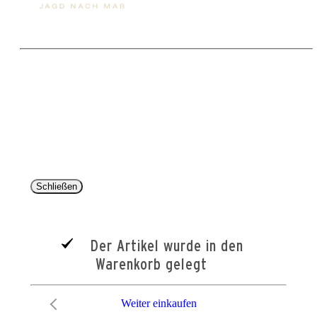
Copyright 2025 © Paul Parey Zeitschriftenverlag GmbH
Alle Preise inkl. der gesetzlichen MwSt. und ggfls. zzgl. Versand. Die durchgestrichenen Preise
entsprechen dem bisherigen Preis im Pareyshop.
Lieferzeiten beziehen sich auf eine Lieferung nach Deutschland.
Schließen
Der Artikel wurde in den
Warenkorb gelegt
Weiter einkaufen