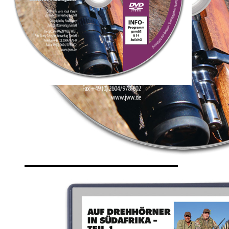
Zur Wunschliste hinzufügen
Verfügbare Menge: 108
Sofort lieferbar
Lieferzeit: ca. 3 - 5 Tage
Youtube videos
Junges Kamerateam, Drohnenaufnahmen, Wildbiologische
Informationen und zwei Sprachen: Englisch & Deutsch.
Beschreibung
Die Drehhorn-Antilopen üben eine besondere Faszination auf