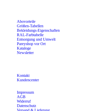
Mo – Do 8:00 – 16:30 Uhr
Fr 8:00 – 15:00 Uhr
Abovorteile
Größen-Tabellen
Bekleidungs-Eigenschaften
RAL-Farbtabelle
Entsorgung und Umwelt
Pareyshop vor Ort
Kataloge
Newsletter
KONTAKT
Kontakt
Kundencenter
Impressum
AGB
Widerruf
Datenschutz
Versand & Lieferung