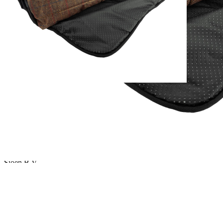
Sofort lieferbar
Lieferzeit: ca. 3 - 5 Tage
Beschreibung
Hundebett aus bedrucktem Tweed, weich für Ihr Haustier,
wasserabweisend und rutschfest an der Unterseite.
Erhältlich in 2 Farben und 2 Größen: M: 73 x 45 cm; XL: 104 x 68
cm
Details zur Produktsicherheit
Im Rahmen der EU-Verordnung sind wir verpflichtet, Informationen
über den verantwortlichen Wirtschaftsakteur bereitzustellen. Dieser
ist für die Einhaltung der EU-Vorschriften zu unseren Produkten
verantwortlich.
Verantwortlicher Wirtschaftsakteur gemäß EU-Verordnung:
Sioen B.V.
Fabriekstraat 23
8850 Ardooie Belgien
info@sioen-ppc.com
PAREYSHOP – Der Onlineshop für
Jagen
&
Angeln