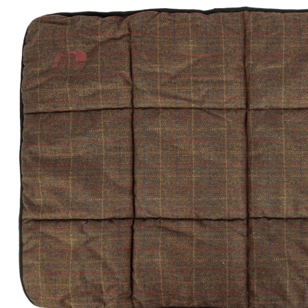
PAREYSHOP
Telefon: +49 (0) 2604 / 978 888
e-mail:
kundencenter@paulparey.de
Mo – Fr 9:00 – 15:00 Uhr
SEMINARE
seminare@paulparey.de
PAREYSHOP VOR ORT
Erich-Kästner-Straße 2
56379 Singhofen
Mo – Do 8:00 – 16:30 Uhr
Fr 8:00 – 15:00 Uhr
Abovorteile
Größen-Tabellen
Bekleidungs-Eigenschaften