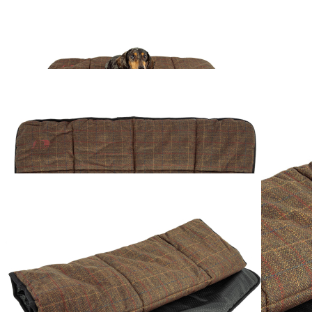
Baleno Hundebett
104x68cm
63,00 €
inkl. MwSt. zzgl. Versand
1
Zum Warenkorb hinzufügen
Zur Wunschliste hinzufügen
Verfügbare Menge: 2