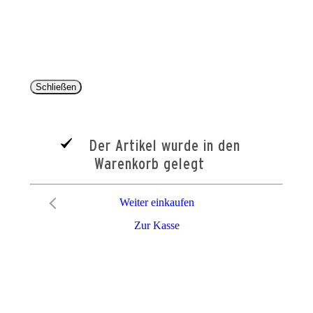
entsprechen dem bisherigen Preis im Pareyshop.
Lieferzeiten beziehen sich auf eine Lieferung nach Deutschland.
Schließen
Der Artikel wurde in den
Warenkorb gelegt
Weiter einkaufen
Zur Kasse