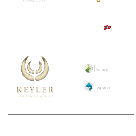
Copyright 2025 © Paul Parey Zeitschriftenverlag GmbH
Alle Preise inkl. der gesetzlichen MwSt. und ggfls. zzgl. Versand. Die durchgestrichenen Preise