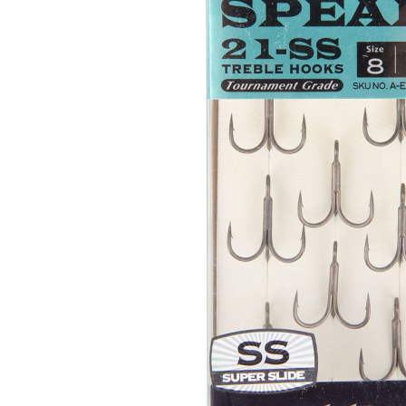
Zum Anfang der Bildergalerie springen
Artikel-Nr.
35011087
BKK Haken Spear-21
SS Superslide Größe