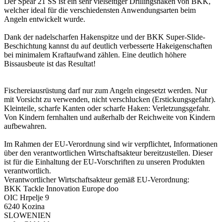
Der Spear 21 SS ist ein sehr vielseitiger Drillingshaken von BKK,
welcher ideal für die verschiedensten Anwendungsarten beim
Angeln entwickelt wurde.
Dank der nadelscharfen Hakenspitze und der BKK Super-Slide-
Beschichtung kannst du auf deutlich verbesserte Hakeigenschaften
bei minimalem Kraftaufwand zählen. Eine deutlich höhere
Bissausbeute ist das Resultat!
Fischereiausrüstung darf nur zum Angeln eingesetzt werden. Nur
mit Vorsicht zu verwenden, nicht verschlucken (Erstickungsgefahr).
Kleinteile, scharfe Kanten oder scharfe Haken: Verletzungsgefahr.
Von Kindern fernhalten und außerhalb der Reichweite von Kindern
aufbewahren.
Im Rahmen der EU-Verordnung sind wir verpflichtet, Informationen
über den verantwortlichen Wirtschaftsakteur bereitzustellen. Dieser
ist für die Einhaltung der EU-Vorschriften zu unseren Produkten
verantwortlich.
Verantwortlicher Wirtschaftsakteur gemäß EU-Verordnung:
BKK Tackle Innovation Europe doo
OIC Hrpelje 9
6240 Kozina
SLOWENIEN