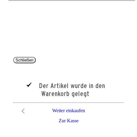
Copyright 2025 © Paul Parey Zeitschriftenverlag GmbH
Alle Preise inkl. der gesetzlichen MwSt. und ggfls. zzgl. Versand. Die durchgestrichenen Preise
entsprechen dem bisherigen Preis im Pareyshop.
Lieferzeiten beziehen sich auf eine Lieferung nach Deutschland.
Schließen
Der Artikel wurde in den
Warenkorb gelegt
Weiter einkaufen
Zur Kasse