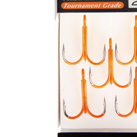
Zum Anfang der Bildergalerie springen
Artikel-Nr.
35011088
BKK Haken Spear-21
UVO