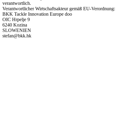
verantwortlich.
Verantwortlicher Wirtschaftsakteur gemäß EU-Verordnung:
BKK Tackle Innovation Europe doo
OIC Hrpelje 9
6240 Kozina
SLOWENIEN
stefan@bkk.hk
PAREYSHOP – Der Onlineshop für
Jagen
&
Angeln
PAREYSHOP
Telefon: +49 (0) 2604 / 978 888
e-mail:
kundencenter@paulparey.de
Mo – Fr 9:00 – 15:00 Uhr
SEMINARE
seminare@paulparey.de
PAREYSHOP VOR ORT