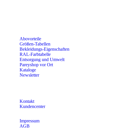
Erich-Kästner-Straße 2
56379 Singhofen
Mo – Do 8:00 – 16:30 Uhr
Fr 8:00 – 15:00 Uhr
Abovorteile
Größen-Tabellen
Bekleidungs-Eigenschaften
RAL-Farbtabelle
Entsorgung und Umwelt
Pareyshop vor Ort
Kataloge
Newsletter
KONTAKT
Kontakt
Kundencenter
Impressum
AGB