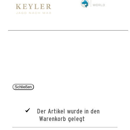
Copyright 2025 © Paul Parey Zeitschriftenverlag GmbH
Alle Preise inkl. der gesetzlichen MwSt. und ggfls. zzgl. Versand. Die durchgestrichenen Preise
entsprechen dem bisherigen Preis im Pareyshop.
Lieferzeiten beziehen sich auf eine Lieferung nach Deutschland.
Schließen
Der Artikel wurde in den
Warenkorb gelegt