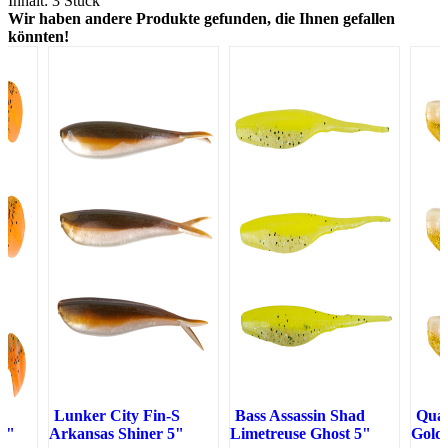
Inhalt: 3 Stück
Wir haben andere Produkte gefunden, die Ihnen gefallen
könnten!
t
Lunker City Fin-S
Bass Assassin Shad
Qua
,8"
Arkansas Shiner 5"
Limetreuse Ghost 5"
Gold