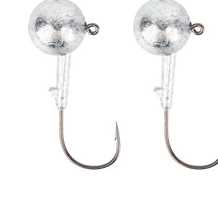
Zum Anfang der Bildergalerie springen
Artikel-Nr.
35010970
Bleikopf Jighaken Gr.
3/0 20g