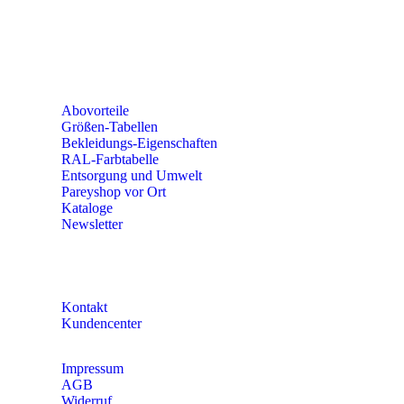
Erich-Kästner-Straße 2
56379 Singhofen
Mo – Do 8:00 – 16:30 Uhr
Fr 8:00 – 15:00 Uhr
Abovorteile
Größen-Tabellen
Bekleidungs-Eigenschaften
RAL-Farbtabelle
Entsorgung und Umwelt
Pareyshop vor Ort
Kataloge
Newsletter
KONTAKT
Kontakt
Kundencenter
Impressum
AGB
Widerruf