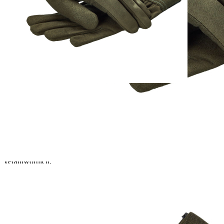
Zur Wunschliste hinzufügen
Sofort lieferbar
Beschreibung
Sehr leichte Handschuhe aus Mikrofaser; Handrücken Wildleder.
Material:
Handfläche: 55 % Polyester, 45 % Polyurethan
Manschette: 60 % Polyester, 40 % Polyurethan
Handrücken: 100 % Polyester
Details zur Produktsicherheit
Im Rahmen der EU-Verordnung sind wir verpflichtet, Informationen
über den verantwortlichen Wirtschaftsakteur bereitzustellen. Dieser
ist für die Einhaltung der EU-Vorschriften zu unseren Produkten
verantwortlich.
Verantwortlicher Wirtschaftsakteur gemäß EU-Verordnung:
BROWNING International SA
Parc Industriel des Hauts-Sarts
4040 Herstal, Belgien
info@browning-int.com