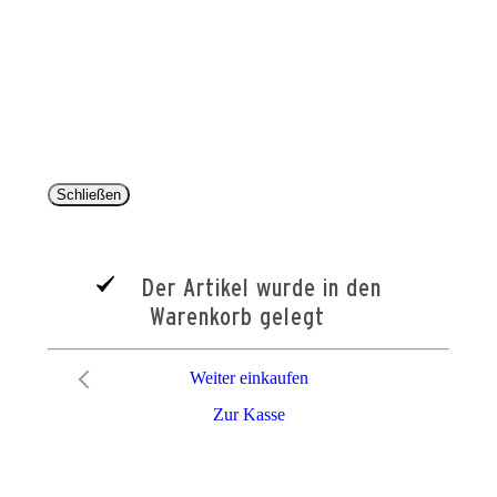
Copyright 2025 © Paul Parey Zeitschriftenverlag GmbH
Alle Preise inkl. der gesetzlichen MwSt. und ggfls. zzgl. Versand. Die durchgestrichenen Preise
entsprechen dem bisherigen Preis im Pareyshop.
Lieferzeiten beziehen sich auf eine Lieferung nach Deutschland.
Schließen
Der Artikel wurde in den
Warenkorb gelegt
Weiter einkaufen
Zur Kasse