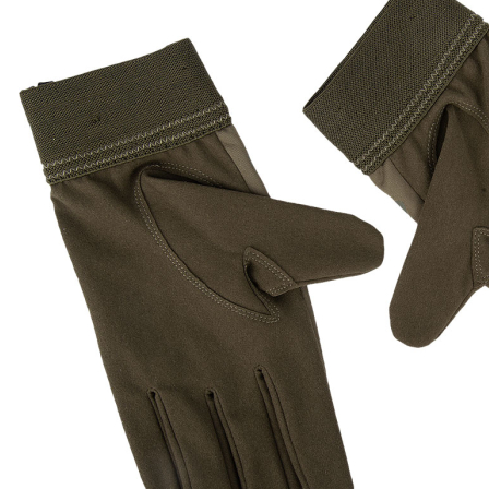
PAREYSHOP – Der Onlineshop für
Jagen
&
Angeln
PAREYSHOP
Telefon: +49 (0) 2604 / 978 888
e-mail:
kundencenter@paulparey.de
Mo – Fr 9:00 – 15:00 Uhr
SEMINARE
seminare@paulparey.de
PAREYSHOP VOR ORT
Erich-Kästner-Straße 2
56379 Singhofen
Mo – Do 8:00 – 16:30 Uhr
Fr 8:00 – 15:00 Uhr
Abovorteile