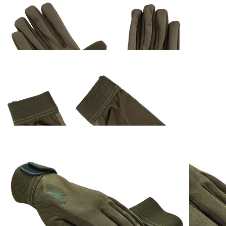
Browning Handschuh
Light Grün
ab
29,95 €
inkl. MwSt. zzgl. Versand
Auswählen
Ausführung
1
Zum Warenkorb hinzufügen