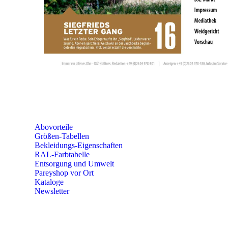
SEMINARE
seminare@paulparey.de
PAREYSHOP VOR ORT
Erich-Kästner-Straße 2
56379 Singhofen
Mo – Do 8:00 – 16:30 Uhr
Fr 8:00 – 15:00 Uhr
Abovorteile
Größen-Tabellen
Bekleidungs-Eigenschaften
RAL-Farbtabelle
Entsorgung und Umwelt
Pareyshop vor Ort
Kataloge
Newsletter
KONTAKT