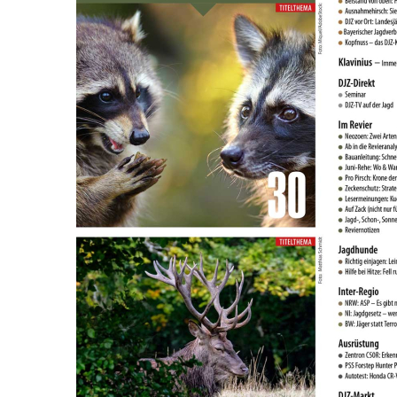
Laden Sie sich die kostenlosse App Jagdpresse bzw. Angelpresse in
Ihrem App-Store/Play-Store herunter. Dort melden Sie sich nach
erfolgreicher Registrierung auf www.pareyshop.de mit Ihren
Anmeldedaten an.
Details zur Produktsicherheit Im Rahmen der EU-Verordnung sind
wir verpflichtet, Informationen über den verantwortlichen
Wirtschaftsakteur bereitzustellen. Dieser ist für die Einhaltung der
EU-Vorschriften zu unseren Produkten verantwortlich.
Verantwortlicher Wirtschaftsakteur gemäß EU-Verordnung:
Paul Parey Zeitschriftenverlag GmbH Erich-Kästner-Str. 2 56379
Singhofen DEUTSCHLAND kundencenter@paulparey.de
PAREYSHOP – Der Onlineshop für
Jagen
&
Angeln
PAREYSHOP
Telefon: +49 (0) 2604 / 978 888
e-mail:
kundencenter@paulparey.de
Mo – Fr 9:00 – 15:00 Uhr