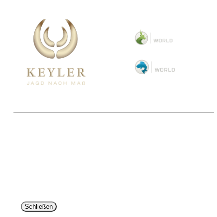
Copyright 2025 © Paul Parey Zeitschriftenverlag GmbH
Alle Preise inkl. der gesetzlichen MwSt. und ggfls. zzgl. Versand. Die durchgestrichenen Preise
entsprechen dem bisherigen Preis im Pareyshop.
Lieferzeiten beziehen sich auf eine Lieferung nach Deutschland.
Schließen