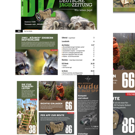
Deutsche
Jagdzeitung 2026/06
7,80 €
inkl. MwSt. zzgl. Versand
Auswählen
Ausgabenart
Print
7,80 €
Sofort lieferbar
Digital
6,80 €
Sofort lieferbar
1
Zum Warenkorb hinzufügen