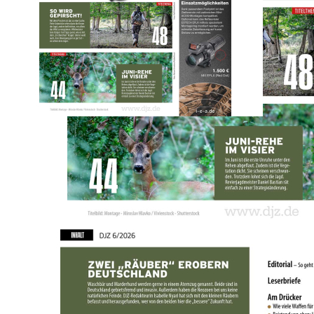
Zur Wunschliste hinzufügen
Sofort lieferbar
.
Beschreibung
Lesen Sie in der DEUTSCHEN JAGDZEITUNG Ausgabe
06/2026 auf 100 Seiten interessante Artikel über z.B.
- Ausnahmehirsch:Hochkapitaler Hegeabschluss
- Krone der Jagd : Die Pirsch besser als Ihr Ruf
- Invasions-Duell :Panzerknacker unschlagbar
- Juni Böcke: Strategiewechsel führt zum Jagderfolg
- Bauanleitung: Schnell ,schneller ,Scherenleiter
Nutzung über den Browser:
Nach erfolgreicher Registrierung auf www.pareyshop.de finden Sie
unter Mein Konto im Reiter Digital Abo Ihre gekaufte E-Paper
Ausgabe und werden auf die Seite Jagdpresse bzw. Angelpresse
weitergeleitet.
Nutzung über die APP: