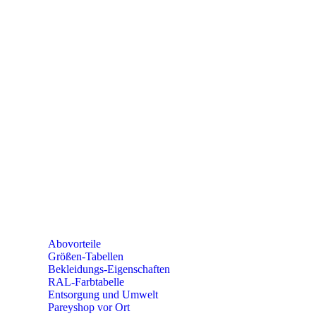
Telefon: +49 (0) 2604 / 978 888
e-mail:
kundencenter@paulparey.de
Mo – Fr 9:00 – 15:00 Uhr
SEMINARE
seminare@paulparey.de
PAREYSHOP VOR ORT
Erich-Kästner-Straße 2
56379 Singhofen
Mo – Do 8:00 – 16:30 Uhr
Fr 8:00 – 15:00 Uhr
Abovorteile
Größen-Tabellen
Bekleidungs-Eigenschaften
RAL-Farbtabelle
Entsorgung und Umwelt
Pareyshop vor Ort