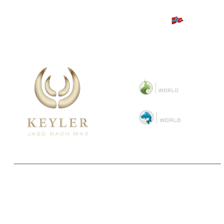
Copyright 2025 © Paul Parey Zeitschriftenverlag GmbH
Alle Preise inkl. der gesetzlichen MwSt. und ggfls. zzgl. Versand. Die durchgestrichenen Preise
entsprechen dem bisherigen Preis im Pareyshop.
Lieferzeiten beziehen sich auf eine Lieferung nach Deutschland.