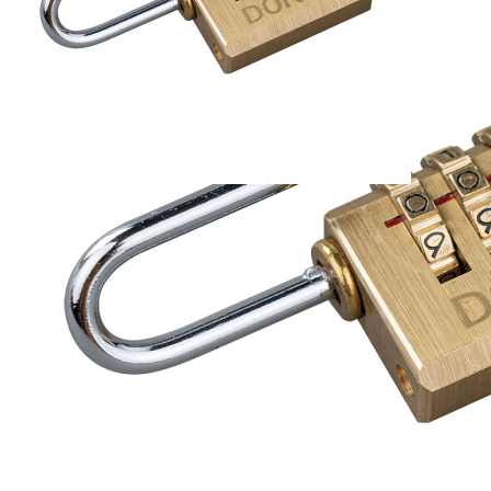
verlegen oder verlieren sind somit von vornherein ausgeschlossen.
Um das Zahlenschloss zu verwenden überlegen Sie sich einfach
einen dreistelligen Zahlencode, den Sie sich gut einprägen können
und entsperren das Schloss einfach über die drei Zahlenräder.
Um zu erfahren, wie Sie die Zahlenkombination erstmalig festlegen
oder ändern können, öffnen Sie bitte die Anleitung im Reiter
DOWNLOADS.
Um das Zahlenschloss möglichst widerstandsfähig gegenüber
externen Gewalteinwirkungen zu machen, besteht der Schlossköper
ist aus massivem Messing. Der Schlossbügel wurde
dementsprechend aus stabilem Stahl gefertigt.
Variante A
DÖRR ZAHLENSCHLOSS 3-STELLIG SMALL
Abmessungen ca.: 21 x 55 x 10 mm
Stärke des Bügels ca.: 3 mm
Gewicht ca.: 48 g
Die Größe Small empfehlen wir zum Abschließen von:
• DÖRR SnapShot Überwachungskameras und Kameras anderer
Marken mit entsprechenden Ösen.
• Taschen und Rucksäcke mit abschließbarem
Reißverschlussschieber oder Doppelreißverschlüssen mit Ösen an