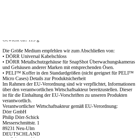
den Schiebergriffen wie z.B. DÖRR ProTac Serie, Outdoor Pro &
Hunter Pro Serie, Classic Serie, Yuma Serie.
Variante B
DÖRR ZAHLENSCHLOSS 3-STELLIG MEDIUM
Abmessungen ca.: 28 x 72 x 12 mm
Stärke des Bügels ca.: 5 mm
Gewicht ca.: 113 g
Die Größe Medium empfehlen wir zum Abschließen von:
• DÖRR Universal Kabelschloss
• DÖRR Metallschutzgehäuse für SnapShot Überwachungskameras
und Gehäusen anderer Marken mit entsprechenden Ösen.
• PELI™ Koffer in den Standardgrößen (nicht geeignet für PELI™
Micro Cases) Details zur Produktsicherheit
Im Rahmen der EU-Verordnung sind wir verpflichtet, Informationen
über den verantwortlichen Wirtschaftsakteur bereitzustellen. Dieser
ist für die Einhaltung der EU-Vorschriften zu unseren Produkten
verantwortlich.
Verantwortlicher Wirtschaftsakteur gemäß EU-Verordnung:
Dörr GmbH
Philip Dörr-Schick
Messerschmittstr. 1
89231 Neu-Ulm
DEUTSCHLAND