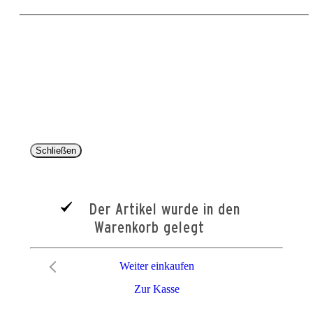
Copyright 2025 © Paul Parey Zeitschriftenverlag GmbH
Alle Preise inkl. der gesetzlichen MwSt. und ggfls. zzgl. Versand. Die durchgestrichenen Preise
entsprechen dem bisherigen Preis im Pareyshop.
Lieferzeiten beziehen sich auf eine Lieferung nach Deutschland.
Schließen
Der Artikel wurde in den
Warenkorb gelegt
Weiter einkaufen
Zur Kasse