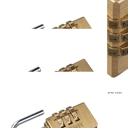
Zur Wunschliste hinzufügen
Sofort lieferbar
Beschreibung
Unsere kompakten und robusten DÖRR Zahlenschlösser sind in 2
verschiedenen Größen erhältlich. Diese eignen sich hervorragend
um beispielsweise Reisegepäck, Schränke oder Spinde,
Geldkassetten, Zelte oder Vorzelte und vieles mehr sicher zu
verschließen.
Die Zahlenschlösser sind außerdem optimale Ergänzungsprodukte
für unsere DÖRR Produkte wie zum Beispiel SnapShot
Überwachungskameras und Metallgehäuse. Auch für einige DÖRR
Taschen und Rucksäcke, die mit einem abschließbaren
Reißverschluss ausgestattet sind, sowie für Standardkoffer unseres
Vertriebspartners PELI™ eignen sich die Bügelschlösser ideal und
verhindern einen schnellen und ungewollten Zugriff. Unsere
Empfehlungen zum jeweiligen Schloss finden Sie nachstehend unter
dem Punkt lieferbare Varianten.
Dank des Öffnungsmechanismus per Zahlenkombination benötigen
Sie zukünftig keinen Schlüssel mehr. Probleme wie den Schlüssel