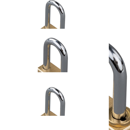
DÖRR Zahlenschloss
3-stellig
ab
7,90 €
inkl. MwSt. zzgl. Versand
Auswählen
Ausführung
1
Zum Warenkorb hinzufügen