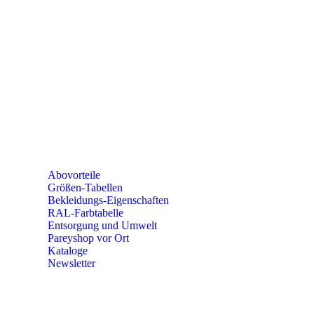
SEMINARE
seminare@paulparey.de
PAREYSHOP VOR ORT
Erich-Kästner-Straße 2
56379 Singhofen
Mo – Do 8:00 – 16:30 Uhr
Fr 8:00 – 15:00 Uhr
Abovorteile
Größen-Tabellen
Bekleidungs-Eigenschaften
RAL-Farbtabelle
Entsorgung und Umwelt
Pareyshop vor Ort
Kataloge
Newsletter
KONTAKT