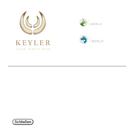
Copyright 2025 © Paul Parey Zeitschriftenverlag GmbH
Alle Preise inkl. der gesetzlichen MwSt. und ggfls. zzgl. Versand. Die durchgestrichenen Preise
entsprechen dem bisherigen Preis im Pareyshop.
Lieferzeiten beziehen sich auf eine Lieferung nach Deutschland.
Schließen