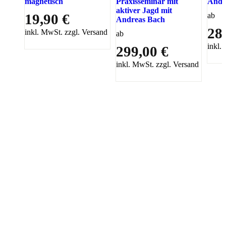
magnetisch
Praxisseminar mit
Andr
aktiver Jagd mit
19,90 €
ab
Andreas Bach
28
inkl. MwSt. zzgl. Versand
ab
inkl.
299,00 €
inkl. MwSt. zzgl. Versand
PAREYSHOP – Der Onlineshop für
Jagen
&
Angeln
PAREYSHOP
Telefon: +49 (0) 2604 / 978 888
e-mail:
kundencenter@paulparey.de
Mo – Fr 9:00 – 15:00 Uhr
SEMINARE
seminare@paulparey.de