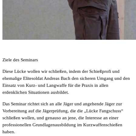
Dämmerung und bewegte Ziele auf der Drückjagd setzen für den
waidgerechten Jäger ein umfangreiches Schießtraining voraus. Für
die Schießausbildung mit der Kurzwaffe bleibt dann kaum mehr
Zeit. Erschwerend kommt hinzu, dass viele Schießstände kein
sinnvolles Schießen mit Kurzwaffen und Büchsen im Nahbereich,
d.h. auf Fangschuss-Distanz, zulassen.
Ziele des Seminars
Diese Lücke wollen wir schließen, indem der Schießprofi und
ehemalige Elitesoldat Andreas Bach den sicheren Umgang und den
Einsatz von Kurz- und Langwaffe für die Praxis in allen
erdenklichen Situationen ausbildet.
Das Seminar richtet sich an alle Jäger und angehende Jäger zur
Vorbereitung auf die Jägerprüfung, die die „Lücke Fangschuss“
schließen wollen, und genauso an jene, die Interesse an einer
professionellen Grundlagenausbildung im Kurzwaffenschießen
haben.