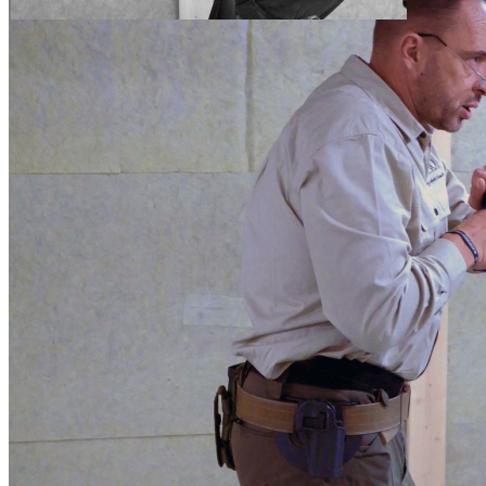
Fangschuss - unter Berücksichtigung der Sicherheit - ist in vielen
Situationen das einzige Mittel.
Herausforderungen in Fangschuss-Situationen
Problematisch sind oft die Hintergrundgefährdung, hervorgerufen
durch Abpraller oder Geschoßsplitter, und die Wahl des
Haltepunktes, da das Wild meist bewegungsunfähig und in
unnatürlicher Haltung auf dem Boden liegt bzw. durch die
Vegetation nicht gänzlich sichtbar ist - ganz zu schweigen von
gefährlichen Situationen durch annehmendes wehrhaftes Wild, wie
z.B. angeschweißte Sauen, die dem Jäger kaum Reaktionszeit
erlauben.
In manchen Situationen kann dabei nur eine Kurzwaffe, anstatt der
vertrauten Büchse eingesetzt werden. Bei den meisten Jägern liegt
der Schwerpunkt im jagdlichen Übungsschießen bei der Langwaffe.
Präzise Schüsse mit der Büchse in verschiedenen jagdlichen
Anschlägen, Distanzen weit über 100 m hinaus, Schießen bei