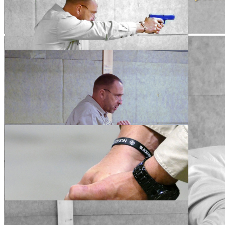
Fangschuss-Seminar
mit Andreas Bach
Andreas Bach
249,00 €
inkl. MwSt. zzgl. Versand
239,00 €
Abonnenten-Preis
Sie sind Abonnent eines unserer Magazine oder PareyGo?
Dann profitieren Sie von unseren vielfältigen Abo-Vorteilen!
Melden Sie sich mit Ihrer Kundennummer an oder
finden Sie Ihr
passendes Abo hier
.