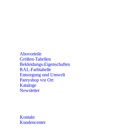
PAREYSHOP VOR ORT
Erich-Kästner-Straße 2
56379 Singhofen
Mo – Do 8:00 – 16:30 Uhr
Fr 8:00 – 15:00 Uhr
Abovorteile
Größen-Tabellen
Bekleidungs-Eigenschaften
RAL-Farbtabelle
Entsorgung und Umwelt
Pareyshop vor Ort
Kataloge
Newsletter
KONTAKT
Kontakt
Kundencenter