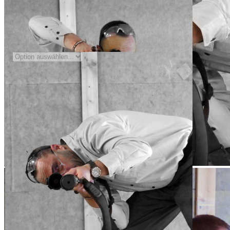
Auswählen
Termin
Ort
1
Zum Warenkorb hinzufügen
Zur Wunschliste hinzufügen
Sofort lieferbar
Fangschuss mit Kurz- und Langwaffe
Beschreibung
Fangschuss mit Kurz- und Langwaffe
Angefahrenes oder krankgeschossenes Wild muss schnellstmöglich
von seinen Leiden erlöst werden. Der präzise abgegebene