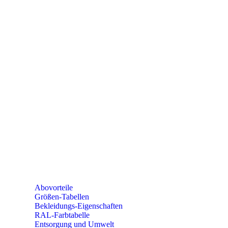
PAREYSHOP
Telefon: +49 (0) 2604 / 978 888
e-mail:
kundencenter@paulparey.de
Mo – Fr 9:00 – 15:00 Uhr
SEMINARE
seminare@paulparey.de
PAREYSHOP VOR ORT
Erich-Kästner-Straße 2
56379 Singhofen
Mo – Do 8:00 – 16:30 Uhr
Fr 8:00 – 15:00 Uhr
Abovorteile
Größen-Tabellen
Bekleidungs-Eigenschaften
RAL-Farbtabelle
Entsorgung und Umwelt