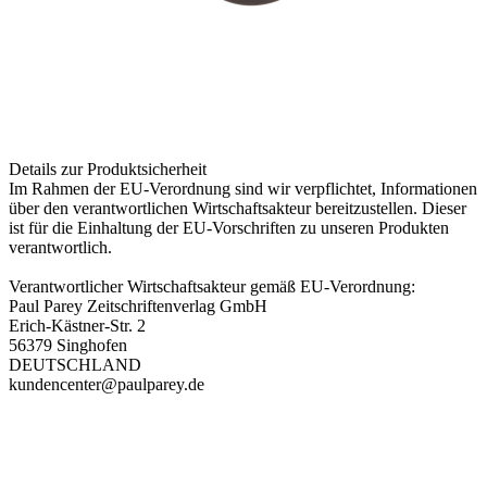
Länge: 2,25 m
Wurfgewicht: 5-30 g
Gewicht: 111 g
Ausstattung: Zweiteiliger Toray T-1.100 Blank, Seaguide XCSS-
Rollenhalter, Seaguide 11+1 SIC-Beringung, Griffmaterial: Kork +
Rubberkork, Alu-Abschlusskappe, Seaguide Hakenhalter.
Details zur Produktsicherheit
Im Rahmen der EU-Verordnung sind wir verpflichtet, Informationen
über den verantwortlichen Wirtschaftsakteur bereitzustellen. Dieser
ist für die Einhaltung der EU-Vorschriften zu unseren Produkten
verantwortlich.
Verantwortlicher Wirtschaftsakteur gemäß EU-Verordnung:
Paul Parey Zeitschriftenverlag GmbH
Erich-Kästner-Str. 2
56379 Singhofen
DEUTSCHLAND
kundencenter@paulparey.de
PAREYSHOP – Der Onlineshop für
Jagen
&
Angeln