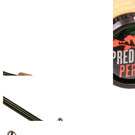
Zur Wunschliste hinzufügen
Verfügbare Menge: 98
Sofort lieferbar
Lieferzeit: ca. 3 - 5 Tage
Youtube videos
Beschreibung
Mit dieser Baitcast-Rute für Barschangler haben wir etwas ganz
Neues gebaut, was es so auf dem Rutenmarkt noch nicht gibt: die
erste parabolische Baitcast-Rute mit einem sehr hochmodulierten