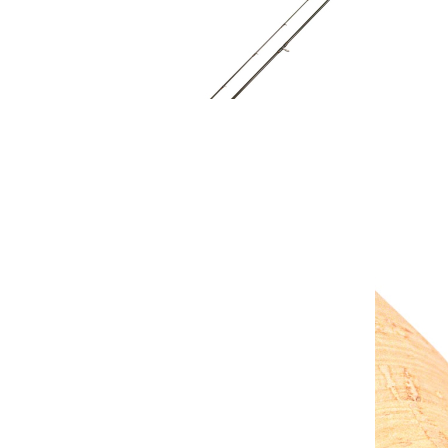
FISCH & FANG
Edition: Predator
Perch Baitcaster Rute
249,95 €
inkl. MwSt. zzgl. Versand
239,95 €
Abonnenten-Preis
1
Zum Warenkorb hinzufügen