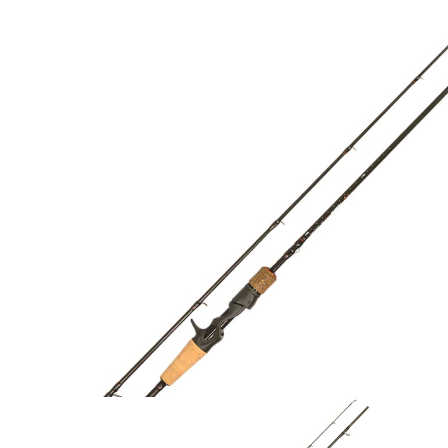
Zum Anfang der Bildergalerie springen
Artikel-Nr.
35011987