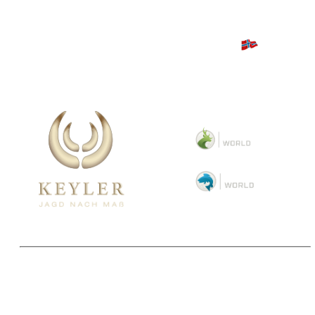
Copyright 2025 © Paul Parey Zeitschriftenverlag GmbH
Alle Preise inkl. der gesetzlichen MwSt. und ggfls. zzgl. Versand. Die durchgestrichenen Preise
entsprechen dem bisherigen Preis im Pareyshop.