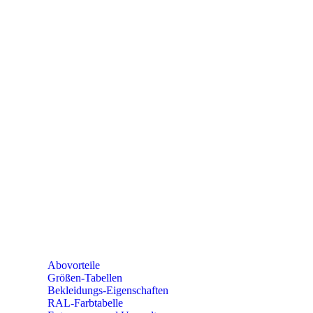
PAREYSHOP
Telefon: +49 (0) 2604 / 978 888
e-mail:
kundencenter@paulparey.de
Mo – Fr 9:00 – 15:00 Uhr
SEMINARE
seminare@paulparey.de
PAREYSHOP VOR ORT
Erich-Kästner-Straße 2
56379 Singhofen
Mo – Do 8:00 – 16:30 Uhr
Fr 8:00 – 15:00 Uhr
Abovorteile
Größen-Tabellen
Bekleidungs-Eigenschaften
RAL-Farbtabelle