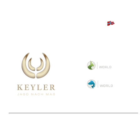
Copyright 2025 © Paul Parey Zeitschriftenverlag GmbH
Alle Preise inkl. der gesetzlichen MwSt. und ggfls. zzgl. Versand. Die durchgestrichenen Preise