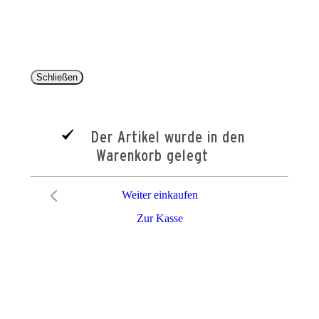
entsprechen dem bisherigen Preis im Pareyshop.
Lieferzeiten beziehen sich auf eine Lieferung nach Deutschland.
Schließen
Der Artikel wurde in den
Warenkorb gelegt
Weiter einkaufen
Zur Kasse