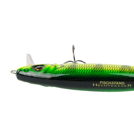
Ideal für die Flachwasser-Angelei auf Hecht mit einer stark
rollenden Aktion, extrem haltbarer Lackierung, hochqualitative
Komponenten und Verarbeitung. Mit weniger geben wir uns nicht
zufrieden, das Beste ist gerade gut genug.
Made in Germany.
Größe: 16 Zentimeter
Gewicht: 40 Gramm
Lauftiefe: bis 100 Zentimeter
Drillingsgröße: 2
Laufverhalten: schwimmend
Haken: VMC 7554 BN Größe 2
Details zur Produktsicherheit
Im Rahmen der EU-Verordnung sind wir verpflichtet, Informationen
über den verantwortlichen Wirtschaftsakteur bereitzustellen. Dieser
ist für die Einhaltung der EU-Vorschriften zu unseren Produkten
verantwortlich.
Verantwortlicher Wirtschaftsakteur gemäß EU-Verordnung:
Paul Parey Zeitschriftenverlag GmbH
Erich-Kästner-Str. 2
56379 Singhofen
DEUTSCHLAND