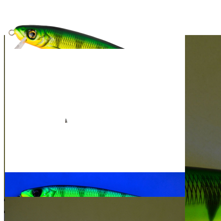
FISCH & FANG
Edition: Hechtkaiser
Firetiger
26,95 €
inkl. MwSt. zzgl. Versand
25,95 €
Abonnenten-Preis
1
Zum Warenkorb hinzufügen