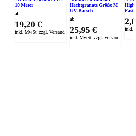
10 Meter
Hechtgranate Größe M
High
UV-Barsch
Fastl
ab
ab
2,0
19,20 €
25,95 €
inkl.
inkl. MwSt. zzgl. Versand
inkl. MwSt. zzgl. Versand
PAREYSHOP – Der Onlineshop für
Jagen
&
Angeln
PAREYSHOP
Telefon: +49 (0) 2604 / 978 888
e-mail:
kundencenter@paulparey.de
Mo – Fr 9:00 – 15:00 Uhr
SEMINARE
seminare@paulparey.de