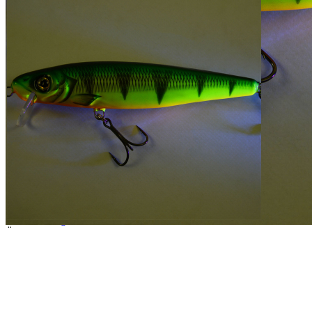
Zur Wunschliste hinzufügen
Verfügbare Menge: 189
Sofort lieferbar
Lieferzeit: ca. 3 - 5 Tage
Produktanhänge
Leseprobe
.pdf
Leseprobe
.
1KB
Beschreibung
Über zwei Jahre Entwicklungszeit waren nötig, um den großen
Bruder vom Zanderkönig, den neuen Hechtkaiser, zu schaffen.
Zusammen mit dem Hecht-Experten Mathias Fuhrmann haben wir
lange am Laufverhalten dieses Schwimmwobblers gefeilt, bis er
wirklich perfekt war. Wir haben uns mit keinem Kompromiss
zufrieden gegeben, bis der Hechtkaiser für die Hechtangler das ist,
was der Zanderkönig für die Zanderangler ist: eine Fangmaschine.