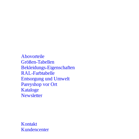
PAREYSHOP VOR ORT
Erich-Kästner-Straße 2
56379 Singhofen
Mo – Do 8:00 – 16:30 Uhr
Fr 8:00 – 15:00 Uhr
Abovorteile
Größen-Tabellen
Bekleidungs-Eigenschaften
RAL-Farbtabelle
Entsorgung und Umwelt
Pareyshop vor Ort
Kataloge
Newsletter
KONTAKT
Kontakt
Kundencenter