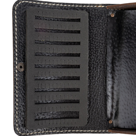
- imprägniertes Leder, wasserabweisend
- Innenteil aus Schaumstoff
- Trenner aus Leder
- rostfreier Druckknopf
- goldener Aufdruck Barsch + Barschbaron
Details zur Produktsicherheit
Im Rahmen der EU-Verordnung sind wir verpflichtet, Informationen
über den verantwortlichen Wirtschaftsakteur bereitzustellen. Dieser
ist für die Einhaltung der EU-Vorschriften zu unseren Produkten
verantwortlich.
Verantwortlicher Wirtschaftsakteur gemäß EU-Verordnung:
Paul Parey Zeitschriftenverlag GmbH
Erich-Kästner-Str. 2
56379 Singhofen
DEUTSCHLAND
kundencenter@paulparey.de
PAREYSHOP – Der Onlineshop für
Jagen
&
Angeln
PAREYSHOP