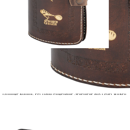
Verfügbare Menge: 9
Sofort lieferbar
Lieferzeit: ca. 3 - 5 Tage
Beschreibung
Sie suchen eine ganz besondere Aufbewahrungsmöglichkeit für Ihre
liebsten Wobbler oder Jigspinner? Etwas edles, schickes, mit dem
man sich am Wasser sehen lassen kann wie ein echter Gentleman?
Dann haben wir etwas für Sie: In einer kleinen Auflage haben wir
handgefertigte Leder-Etuis mit Schaumstoff-Inlays fertigen lassen.
Schick, sehr leicht und stabil ein echter Hingucker. Das Inlay ist
doppelseitig mit Schaumstoff ausgekleidet und mit einem Ledertuch
getrennt, damit es zu keinen Verwicklungen der gegenüberliegenden
Drillinge kommt. Per Hand eingenähte Seitenteile aus Leder wirken
als Abstandhalter, sodass das Etui insgesamt etwa 3,5 Zentimeter
hoch ist. So werden die Köder im Innern nicht zusammengedrückt,
was zum Beispiel für die Aufbewahrung von Streamern sehr wichtig
ist.
- Größe: 17 x 11 x 3,5 cm