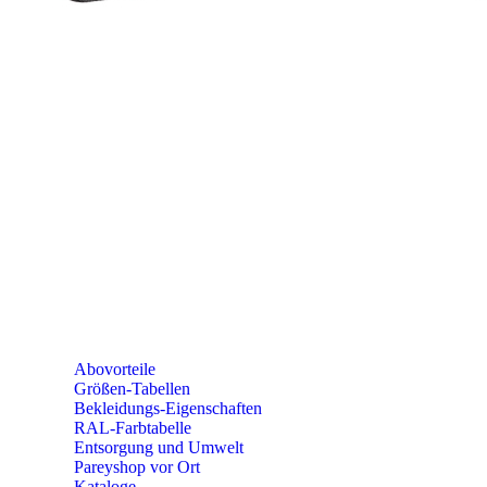
Telefon: +49 (0) 2604 / 978 888
e-mail:
kundencenter@paulparey.de
Mo – Fr 9:00 – 15:00 Uhr
SEMINARE
seminare@paulparey.de
PAREYSHOP VOR ORT
Erich-Kästner-Straße 2
56379 Singhofen
Mo – Do 8:00 – 16:30 Uhr
Fr 8:00 – 15:00 Uhr
Abovorteile
Größen-Tabellen
Bekleidungs-Eigenschaften
RAL-Farbtabelle
Entsorgung und Umwelt
Pareyshop vor Ort
Kataloge