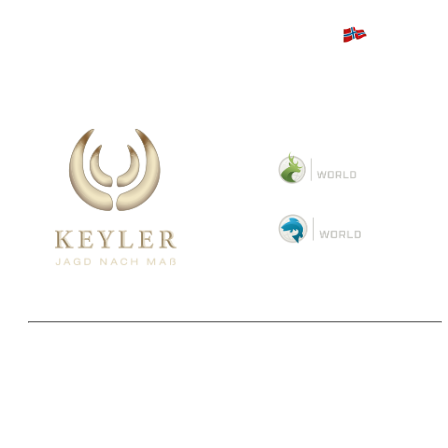
Copyright 2025 © Paul Parey Zeitschriftenverlag GmbH
Alle Preise inkl. der gesetzlichen MwSt. und ggfls. zzgl. Versand. Die durchgestrichenen Preise
entsprechen dem bisherigen Preis im Pareyshop.
Lieferzeiten beziehen sich auf eine Lieferung nach Deutschland.