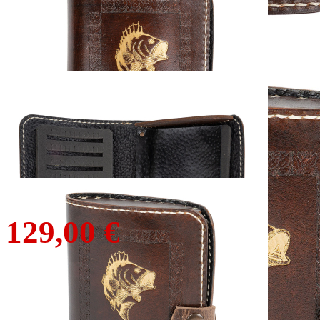
FISCH & FANG
Edition: Leder-Etui
für Spinnköder
149,00 €
129,00 €
inkl. MwSt. zzgl. Versand
1
Zum Warenkorb hinzufügen
Zur Wunschliste hinzufügen