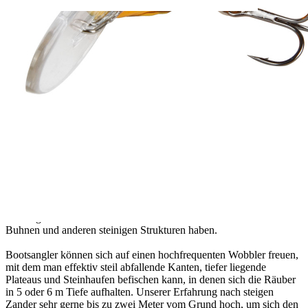
Verfügbare Menge: 165
Sofort lieferbar
Lieferzeit: ca. 3 - 5 Tage
Beschreibung
Wenn die Räuber etwas tiefer stehen, braucht man einen Twitchbait,
der schnell abtaucht und lange die Tiefe hält. Für diesen
Einsatzzweck haben wir unseren beliebten Twitchmaster in zwei
neuen Größen gebaut, eine 85 und eine 95 mm lange Version. Mit
Tauchtiefen von 3,2 m bei der 85er Größe und bis zu 4,3 m bei der
95er Größe setzen wir neue Maßstäbe. Vor allem beim
Zanderangeln haben sich diese Tauchtiefen als sehr effektiv
herausgestellt. Die lange Tauchschaufel „stolpert“ regelrecht über
Steine und verringert dadurch die Hängergefahr, sodass auch
Uferangler einen echt tollen Köder für das Twitchen auf Zander von
Buhnen und anderen steinigen Strukturen haben.
Bootsangler können sich auf einen hochfrequenten Wobbler freuen,
mit dem man effektiv steil abfallende Kanten, tiefer liegende
Plateaus und Steinhaufen befischen kann, in denen sich die Räuber
in 5 oder 6 m Tiefe aufhalten. Unserer Erfahrung nach steigen
Zander sehr gerne bis zu zwei Meter vom Grund hoch, um sich den