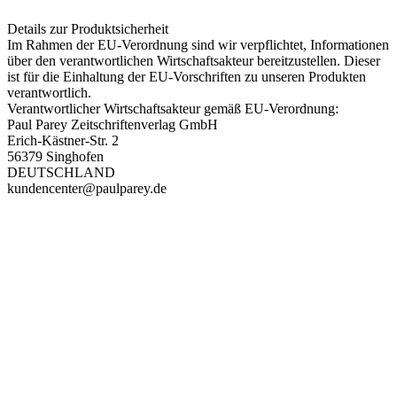
Details zur Produktsicherheit
Im Rahmen der EU-Verordnung sind wir verpflichtet, Informationen
über den verantwortlichen Wirtschaftsakteur bereitzustellen. Dieser
ist für die Einhaltung der EU-Vorschriften zu unseren Produkten
verantwortlich.
Verantwortlicher Wirtschaftsakteur gemäß EU-Verordnung:
Paul Parey Zeitschriftenverlag GmbH
Erich-Kästner-Str. 2
56379 Singhofen
DEUTSCHLAND
kundencenter@paulparey.de
PAREYSHOP – Der Onlineshop für
Jagen
&
Angeln
PAREYSHOP
Telefon: +49 (0) 2604 / 978 888
e-mail:
kundencenter@paulparey.de
Mo – Fr 9:00 – 15:00 Uhr
SEMINARE