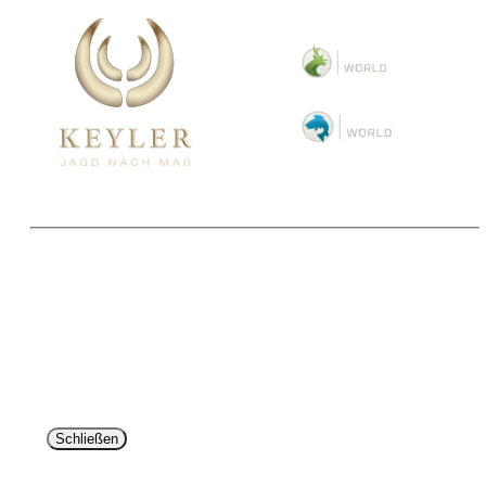
Copyright 2025 © Paul Parey Zeitschriftenverlag GmbH
Alle Preise inkl. der gesetzlichen MwSt. und ggfls. zzgl. Versand. Die durchgestrichenen Preise
entsprechen dem bisherigen Preis im Pareyshop.
Lieferzeiten beziehen sich auf eine Lieferung nach Deutschland.
Schließen