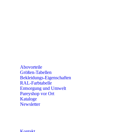
seminare@paulparey.de
PAREYSHOP VOR ORT
Erich-Kästner-Straße 2
56379 Singhofen
Mo – Do 8:00 – 16:30 Uhr
Fr 8:00 – 15:00 Uhr
Abovorteile
Größen-Tabellen
Bekleidungs-Eigenschaften
RAL-Farbtabelle
Entsorgung und Umwelt
Pareyshop vor Ort
Kataloge
Newsletter
KONTAKT
Kontakt