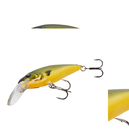
FISCH & FANG
Edition: Twitchmaster
85 Motoroil
22,95 €
inkl. MwSt. zzgl. Versand
1
Zum Warenkorb hinzufügen
Zur Wunschliste hinzufügen