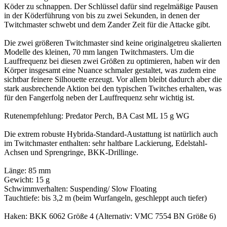
Köder zu schnappen. Der Schlüssel dafür sind regelmäßige Pausen
in der Köderführung von bis zu zwei Sekunden, in denen der
Twitchmaster schwebt und dem Zander Zeit für die Attacke gibt.
Die zwei größeren Twitchmaster sind keine originalgetreu skalierten
Modelle des kleinen, 70 mm langen Twitchmasters. Um die
Lauffrequenz bei diesen zwei Größen zu optimieren, haben wir den
Körper insgesamt eine Nuance schmaler gestaltet, was zudem eine
sichtbar feinere Silhouette erzeugt. Vor allem bleibt dadurch aber die
stark ausbrechende Aktion bei den typischen Twitches erhalten, was
für den Fangerfolg neben der Lauffrequenz sehr wichtig ist.
Rutenempfehlung: Predator Perch, BA Cast ML 15 g WG
Die extrem robuste Hybrida-Standard-Austattung ist natürlich auch
im Twitchmaster enthalten: sehr haltbare Lackierung, Edelstahl-
Achsen und Sprengringe, BKK-Drillinge.
Länge: 85 mm
Gewicht: 15 g
Schwimmverhalten: Suspending/ Slow Floating
Tauchtiefe: bis 3,2 m (beim Wurfangeln, geschleppt auch tiefer)
Haken: BKK 6062 Größe 4 (Alternativ: VMC 7554 BN Größe 6)