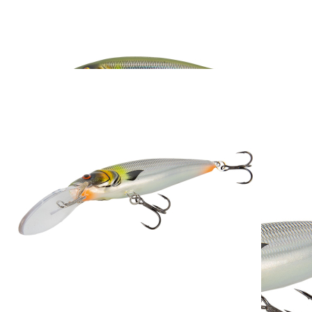
FISCH & FANG
Edition: Twitchmaster
95 Grey Ghost
24,95 €
inkl. MwSt. zzgl. Versand
1
Zum Warenkorb hinzufügen
Zur Wunschliste hinzufügen