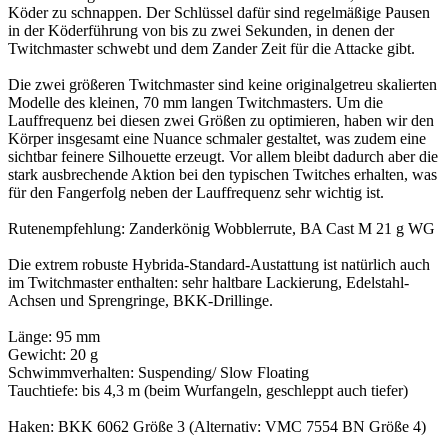
Köder zu schnappen. Der Schlüssel dafür sind regelmäßige Pausen
in der Köderführung von bis zu zwei Sekunden, in denen der
Twitchmaster schwebt und dem Zander Zeit für die Attacke gibt.
Die zwei größeren Twitchmaster sind keine originalgetreu skalierten
Modelle des kleinen, 70 mm langen Twitchmasters. Um die
Lauffrequenz bei diesen zwei Größen zu optimieren, haben wir den
Körper insgesamt eine Nuance schmaler gestaltet, was zudem eine
sichtbar feinere Silhouette erzeugt. Vor allem bleibt dadurch aber die
stark ausbrechende Aktion bei den typischen Twitches erhalten, was
für den Fangerfolg neben der Lauffrequenz sehr wichtig ist.
Rutenempfehlung: Zanderkönig Wobblerrute, BA Cast M 21 g WG
Die extrem robuste Hybrida-Standard-Austattung ist natürlich auch
im Twitchmaster enthalten: sehr haltbare Lackierung, Edelstahl-
Achsen und Sprengringe, BKK-Drillinge.
Länge: 95 mm
Gewicht: 20 g
Schwimmverhalten: Suspending/ Slow Floating
Tauchtiefe: bis 4,3 m (beim Wurfangeln, geschleppt auch tiefer)
Haken: BKK 6062 Größe 3 (Alternativ: VMC 7554 BN Größe 4)