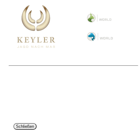
Copyright 2025 © Paul Parey Zeitschriftenverlag GmbH
Alle Preise inkl. der gesetzlichen MwSt. und ggfls. zzgl. Versand. Die durchgestrichenen Preise
entsprechen dem bisherigen Preis im Pareyshop.
Lieferzeiten beziehen sich auf eine Lieferung nach Deutschland.
Schließen