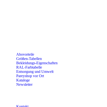
seminare@paulparey.de
PAREYSHOP VOR ORT
Erich-Kästner-Straße 2
56379 Singhofen
Mo – Do 8:00 – 16:30 Uhr
Fr 8:00 – 15:00 Uhr
Abovorteile
Größen-Tabellen
Bekleidungs-Eigenschaften
RAL-Farbtabelle
Entsorgung und Umwelt
Pareyshop vor Ort
Kataloge
Newsletter
KONTAKT
Kontakt