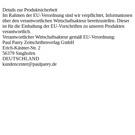
Details zur Produktsicherheit
Im Rahmen der EU-Verordnung sind wir verpflichtet, Informationen
über den verantwortlichen Wirtschaftsakteur bereitzustellen. Dieser
ist für die Einhaltung der EU-Vorschriften zu unseren Produkten
verantwortlich.
Verantwortlicher Wirtschaftsakteur gemäß EU-Verordnung:
Paul Parey Zeitschriftenverlag GmbH
Erich-Kästner-Str. 2
56379 Singhofen
DEUTSCHLAND
kundencenter@paulparey.de
PAREYSHOP – Der Onlineshop für
Jagen
&
Angeln
PAREYSHOP
Telefon: +49 (0) 2604 / 978 888
e-mail:
kundencenter@paulparey.de
Mo – Fr 9:00 – 15:00 Uhr
SEMINARE