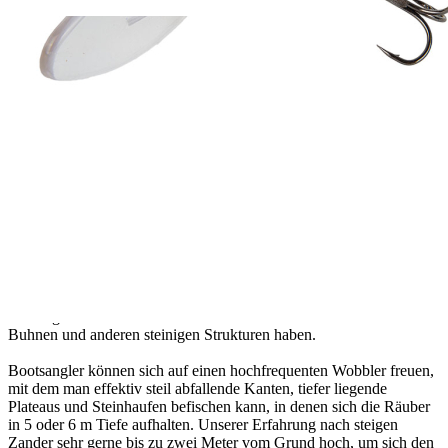
Verfügbare Menge: 279
Sofort lieferbar
Lieferzeit: ca. 3 - 5 Tage
Beschreibung
Wenn die Räuber etwas tiefer stehen, braucht man einen Twitchbait,
der schnell abtaucht und lange die Tiefe hält. Für diesen
Einsatzzweck haben wir unseren beliebten Twitchmaster in zwei
neuen Größen gebaut, eine 85 und eine 95 mm lange Version. Mit
Tauchtiefen von 3,2 m bei der 85er Größe und bis zu 4,3 m bei der
95er Größe setzen wir neue Maßstäbe. Vor allem beim
Zanderangeln haben sich diese Tauchtiefen als sehr effektiv
herausgestellt. Die lange Tauchschaufel „stolpert“ regelrecht über
Steine und verringert dadurch die Hängergefahr, sodass auch
Uferangler einen echt tollen Köder für das Twitchen auf Zander von
Buhnen und anderen steinigen Strukturen haben.
Bootsangler können sich auf einen hochfrequenten Wobbler freuen,
mit dem man effektiv steil abfallende Kanten, tiefer liegende
Plateaus und Steinhaufen befischen kann, in denen sich die Räuber
in 5 oder 6 m Tiefe aufhalten. Unserer Erfahrung nach steigen
Zander sehr gerne bis zu zwei Meter vom Grund hoch, um sich den