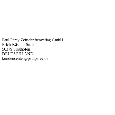
Details zur Produktsicherheit
Im Rahmen der EU-Verordnung sind wir verpflichtet, Informationen
über den verantwortlichen Wirtschaftsakteur bereitzustellen. Dieser
ist für die Einhaltung der EU-Vorschriften zu unseren Produkten
verantwortlich.
Verantwortlicher Wirtschaftsakteur gemäß EU-Verordnung:
Paul Parey Zeitschriftenverlag GmbH
Erich-Kästner-Str. 2
56379 Singhofen
DEUTSCHLAND
kundencenter@paulparey.de
PAREYSHOP – Der Onlineshop für
Jagen
&
Angeln
PAREYSHOP
Telefon: +49 (0) 2604 / 978 888
e-mail:
kundencenter@paulparey.de
Mo – Fr 9:00 – 15:00 Uhr