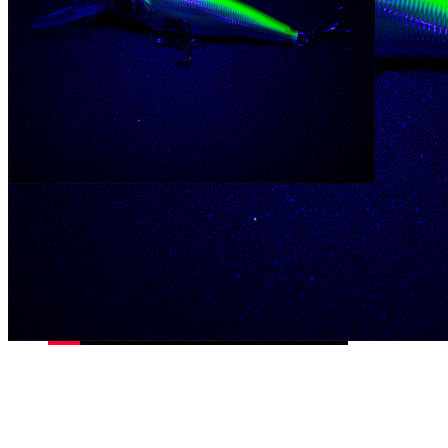
Zur Wunschliste hinzufügen
Verfügbare Menge: 362
Sofort lieferbar
Lieferzeit: ca. 3 - 5 Tage
Youtube videos
Beschreibung
Unser beliebter Twitchmaster wird von Hand im Schwarzwald im
Hause Hybrida-Lures produziert. Und beim Twitchmaster besteht
die Herausforderung darin, den Köder möglichst schwebend bzw.