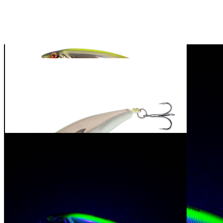
FISCH & FANG
Edition: Twitchmaster
sinkend Yellow Olive
19,95 €
inkl. MwSt. zzgl. Versand
1
Zum Warenkorb hinzufügen