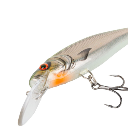
sehr langsam auftreibend auszutarieren. Im Laufe der letzten Jahre
haben wir Modelle aussortiert, die nicht diesem Sinkverhalten
entsprechend und stattdessen langsam sinken. Wir haben uns selbst
von diesen Modellen immer wieder welche zum Angeln
mitgenommen und dort eingesetzt, wo man noch etwas tiefer fischen
möchte, denn diese Modelle tauchen mit etwas Geduld bis über drei
Meter ab, was manchmal sehr nützlich und erfolgreich sein kann.
Also haben wir uns gedacht: Warum sollten andere Angler diese
sinkenden Modelle nicht auch gebrauchen können? Deshalb haben
wir von jeder Farbe die sinkenden Modelle herausgesucht, für alle,
die noch etwas tiefer auf Barsch mit dem Twitchmaster fischen
möchten. Natürlich nur, solange der Vorrat reicht.
Natürlich gelten die gleichen Qualitätsstandards und
Laufeigenschaften, wie auch bei den schwebenden Twitchmastern:
sehr robuste Lackierung, Edelstahl-Achsen und Sprengringe, BKK-
Drillinge.
Länge: 70 mm
Gewicht: 8,6 bis 9 g
Schwimmverhalten: langsam sinkend
Tauchtiefe: über 3 Meter
Haken: BKK 6066 Größe 10 (Alternativ: VMC 7554 BN Größe
10)