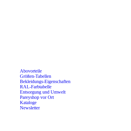
SEMINARE
seminare@paulparey.de
PAREYSHOP VOR ORT
Erich-Kästner-Straße 2
56379 Singhofen
Mo – Do 8:00 – 16:30 Uhr
Fr 8:00 – 15:00 Uhr
Abovorteile
Größen-Tabellen
Bekleidungs-Eigenschaften
RAL-Farbtabelle
Entsorgung und Umwelt
Pareyshop vor Ort
Kataloge
Newsletter
KONTAKT