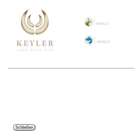
Copyright 2025 © Paul Parey Zeitschriftenverlag GmbH
Alle Preise inkl. der gesetzlichen MwSt. und ggfls. zzgl. Versand. Die durchgestrichenen Preise
entsprechen dem bisherigen Preis im Pareyshop.
Lieferzeiten beziehen sich auf eine Lieferung nach Deutschland.
Schließen