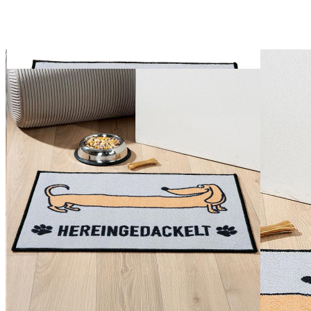
GILDE Fußmatte
"Hundebande"
12,95 €
inkl. MwSt. zzgl. Versand
1
Zum Warenkorb hinzufügen
Zur Wunschliste hinzufügen
Verfügbare Menge: 10