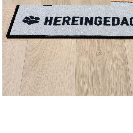
Sofort lieferbar
Lieferzeit: ca. 3 - 5 Tage
Beschreibung
Graue, rechteckige Fußmatte mit Dackelmotiv und Schriftzug
"Hereingedackelt".
Maße: Breite 70 cm, Höhe 50 cm
Vorderseite: Polyamid, Rückseite: Latex
Verantwortlicher Wirtschaftsakteur gemäß EU-Verordnung:
GILDE Handwerk Macrander GmbH & Co. KG
Dingdener Str. 199
46395 Bocholt
DEUTSCHLAND
compliance@gildehandwerk.de
PAREYSHOP – Der Onlineshop für
Jagen
&
Angeln
PAREYSHOP
Telefon: +49 (0) 2604 / 978 888