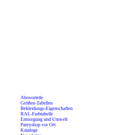
e-mail:
kundencenter@paulparey.de
Mo – Fr 9:00 – 15:00 Uhr
SEMINARE
seminare@paulparey.de
PAREYSHOP VOR ORT
Erich-Kästner-Straße 2
56379 Singhofen
Mo – Do 8:00 – 16:30 Uhr
Fr 8:00 – 15:00 Uhr
Abovorteile
Größen-Tabellen
Bekleidungs-Eigenschaften
RAL-Farbtabelle
Entsorgung und Umwelt
Pareyshop vor Ort
Kataloge