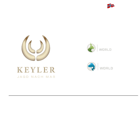
Copyright 2025 © Paul Parey Zeitschriftenverlag GmbH
Alle Preise inkl. der gesetzlichen MwSt. und ggfls. zzgl. Versand. Die durchgestrichenen Preise
entsprechen dem bisherigen Preis im Pareyshop.
Lieferzeiten beziehen sich auf eine Lieferung nach Deutschland.