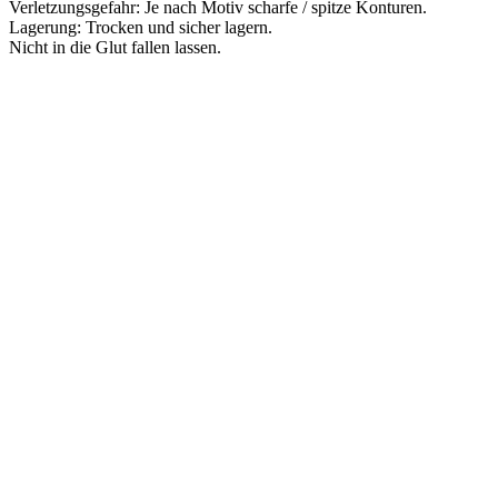
Verletzungsgefahr: Je nach Motiv scharfe / spitze Konturen.
Lagerung: Trocken und sicher lagern.
Nicht in die Glut fallen lassen.
PAREYSHOP – Der Onlineshop für
Jagen
&
Angeln
PAREYSHOP
Telefon: +49 (0) 2604 / 978 888
e-mail:
kundencenter@paulparey.de
Mo – Fr 9:00 – 15:00 Uhr
SEMINARE
seminare@paulparey.de
PAREYSHOP VOR ORT
Erich-Kästner-Straße 2
56379 Singhofen
Mo – Do 8:00 – 16:30 Uhr