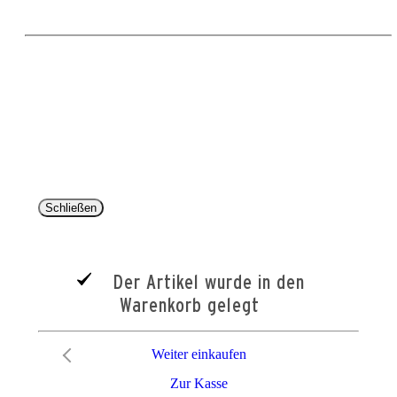
Copyright 2025 © Paul Parey Zeitschriftenverlag GmbH
Alle Preise inkl. der gesetzlichen MwSt. und ggfls. zzgl. Versand. Die durchgestrichenen Preise
entsprechen dem bisherigen Preis im Pareyshop.
Lieferzeiten beziehen sich auf eine Lieferung nach Deutschland.
Schließen
Der Artikel wurde in den
Warenkorb gelegt
Weiter einkaufen
Zur Kasse