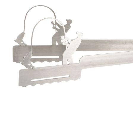
Zum Anfang der Bildergalerie springen
Artikel-Nr.
35011163
Grill-Zange Angler
19,90 €