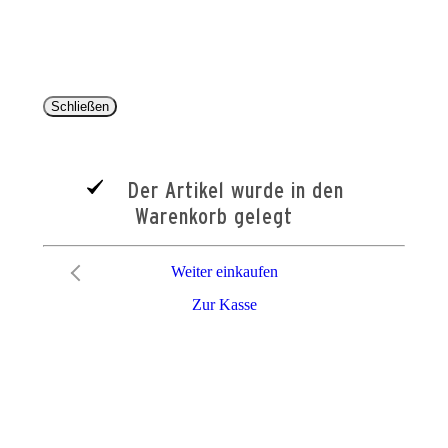
entsprechen dem bisherigen Preis im Pareyshop.
Lieferzeiten beziehen sich auf eine Lieferung nach Deutschland.
Schließen
Der Artikel wurde in den
Warenkorb gelegt
Weiter einkaufen
Zur Kasse