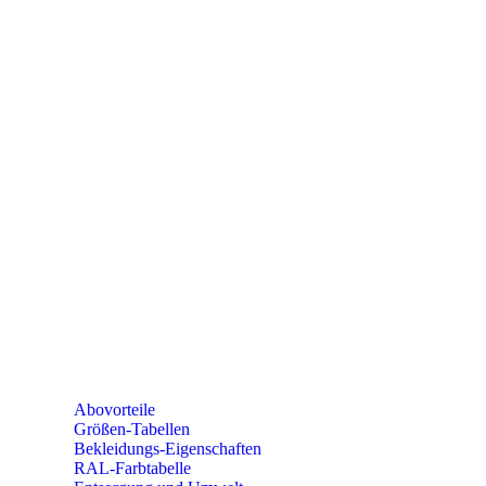
PAREYSHOP
Telefon: +49 (0) 2604 / 978 888
e-mail:
kundencenter@paulparey.de
Mo – Fr 9:00 – 15:00 Uhr
SEMINARE
seminare@paulparey.de
PAREYSHOP VOR ORT
Erich-Kästner-Straße 2
56379 Singhofen
Mo – Do 8:00 – 16:30 Uhr
Fr 8:00 – 15:00 Uhr
Abovorteile
Größen-Tabellen
Bekleidungs-Eigenschaften
RAL-Farbtabelle