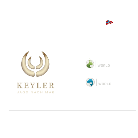
Copyright 2025 © Paul Parey Zeitschriftenverlag GmbH
Alle Preise inkl. der gesetzlichen MwSt. und ggfls. zzgl. Versand. Die durchgestrichenen Preise