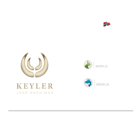
Copyright 2025 © Paul Parey Zeitschriftenverlag GmbH
Alle Preise inkl. der gesetzlichen MwSt. und ggfls. zzgl. Versand. Die durchgestrichenen Preise