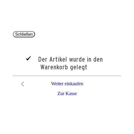
entsprechen dem bisherigen Preis im Pareyshop.
Lieferzeiten beziehen sich auf eine Lieferung nach Deutschland.
Schließen
Der Artikel wurde in den
Warenkorb gelegt
Weiter einkaufen
Zur Kasse