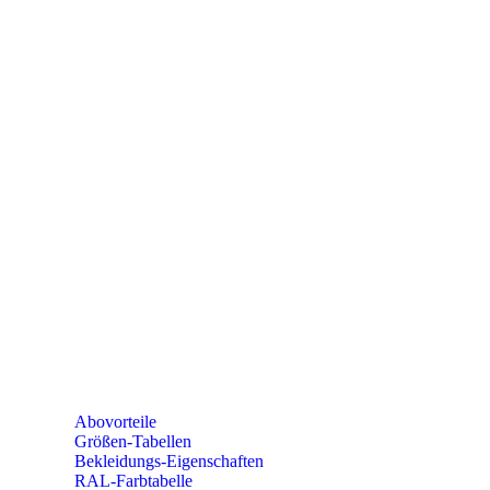
PAREYSHOP
Telefon: +49 (0) 2604 / 978 888
e-mail:
kundencenter@paulparey.de
Mo – Fr 9:00 – 15:00 Uhr
SEMINARE
seminare@paulparey.de
PAREYSHOP VOR ORT
Erich-Kästner-Straße 2
56379 Singhofen
Mo – Do 8:00 – 16:30 Uhr
Fr 8:00 – 15:00 Uhr
Abovorteile
Größen-Tabellen
Bekleidungs-Eigenschaften
RAL-Farbtabelle