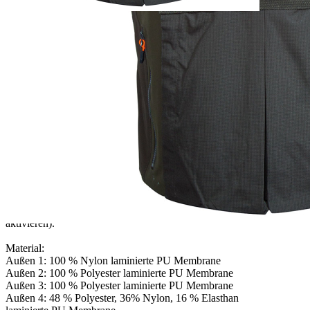
Zur Wunschliste hinzufügen
Sofort lieferbar
Signal Herren Jagdweste
Beschreibung
Verstärkte Weste mit doppelter Hasentasche und
Cargotaschen mit Reißverschluss. Haltbares Oxford-
Nylon mit Verstärkungen aus 600D Rip-Stop an den
Cargo- und Hasentaschen. Die elastischen Seitenteile
bieten mehr Komfort durch aktive Passform. Brusttaschen
mit Reißverschluss. Zwei wasserdichte Hasentaschen
am Rücken. Orangefarbene Schulterteile für bessere
Sichtbarkeit. Am Bund findet sich ein Magnetic-Port (eine
Mikrotasche für die magnetischen Vorrichtungen, die die
EIN-/AUS-Funktion der elektronischen Hundehalsbänder
aktivieren).
Material:
Außen 1: 100 % Nylon laminierte PU Membrane
Außen 2: 100 % Polyester laminierte PU Membrane
Außen 3: 100 % Polyester laminierte PU Membrane
Außen 4: 48 % Polyester, 36% Nylon, 16 % Elasthan