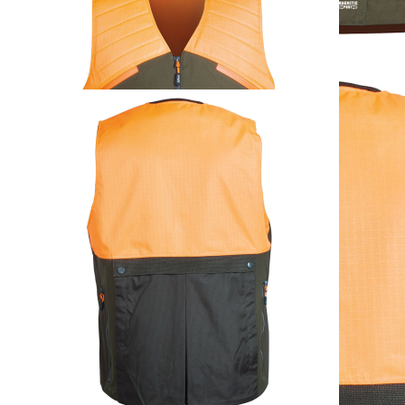
HART Herren-Weste
Aran-V
ab
74,95 €
inkl. MwSt. zzgl. Versand
Auswählen
Ausführung
1
Zum Warenkorb hinzufügen