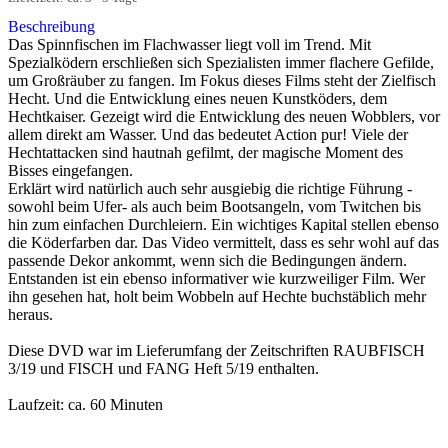
Beschreibung
Das Spinnfischen im Flachwasser liegt voll im Trend. Mit
Spezialködern erschließen sich Spezialisten immer flachere Gefilde,
um Großräuber zu fangen. Im Fokus dieses Films steht der Zielfisch
Hecht. Und die Entwicklung eines neuen Kunstköders, dem
Hechtkaiser. Gezeigt wird die Entwicklung des neuen Wobblers, vor
allem direkt am Wasser. Und das bedeutet Action pur! Viele der
Hechtattacken sind hautnah gefilmt, der magische Moment des
Bisses eingefangen.
Erklärt wird natürlich auch sehr ausgiebig die richtige Führung -
sowohl beim Ufer- als auch beim Bootsangeln, vom Twitchen bis
hin zum einfachen Durchleiern. Ein wichtiges Kapital stellen ebenso
die Köderfarben dar. Das Video vermittelt, dass es sehr wohl auf das
passende Dekor ankommt, wenn sich die Bedingungen ändern.
Entstanden ist ein ebenso informativer wie kurzweiliger Film. Wer
ihn gesehen hat, holt beim Wobbeln auf Hechte buchstäblich mehr
heraus.
Diese DVD war im Lieferumfang der Zeitschriften RAUBFISCH
3/19 und FISCH und FANG Heft 5/19 enthalten.
Laufzeit: ca. 60 Minuten