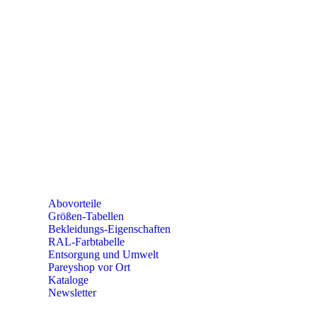
Mo – Fr 9:00 – 15:00 Uhr
SEMINARE
seminare@paulparey.de
PAREYSHOP VOR ORT
Erich-Kästner-Straße 2
56379 Singhofen
Mo – Do 8:00 – 16:30 Uhr
Fr 8:00 – 15:00 Uhr
Abovorteile
Größen-Tabellen
Bekleidungs-Eigenschaften
RAL-Farbtabelle
Entsorgung und Umwelt
Pareyshop vor Ort
Kataloge
Newsletter