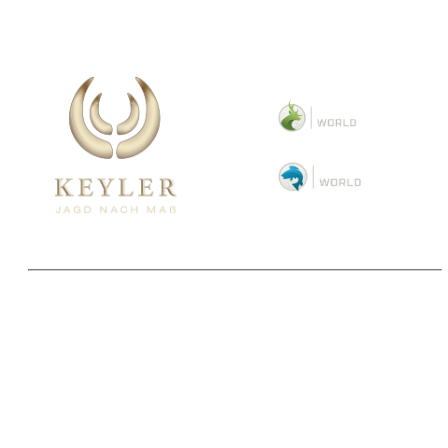
Copyright 2025 © Paul Parey Zeitschriftenverlag GmbH
Alle Preise inkl. der gesetzlichen MwSt. und ggfls. zzgl. Versand. Die durchgestrichenen Preise
entsprechen dem bisherigen Preis im Pareyshop.
Lieferzeiten beziehen sich auf eine Lieferung nach Deutschland.