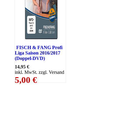
FISCH & FANG Profi
Liga Saison 2016/2017
(Doppel-DVD)
14,95 €
inkl. MwSt. zzgl. Versand
5,00 €
PAREYSHOP – Der Onlineshop für
Jagen
&
Angeln
PAREYSHOP
Telefon: +49 (0) 2604 / 978 888
e-mail:
kundencenter@paulparey.de