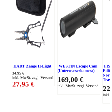
HART Zange H-Light
WESTIN Escape Cam
FIS
(Unterwasserkamera)
Edit
34,95 €
Nort
inkl. MwSt. zzgl. Versand
169,00 €
Trave
27,95 €
inkl. MwSt. zzgl. Versand
22
inkl.