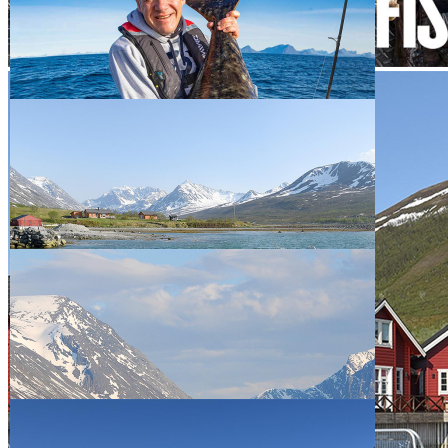
Heilbuttseminar mit
Tim Jaschke und
Attila Arendt
Tim Jaschke
Artikel vergriffen
Produktanhänge
Impressionen vom ersten Heilbuttseminar finden Sie hier:
.