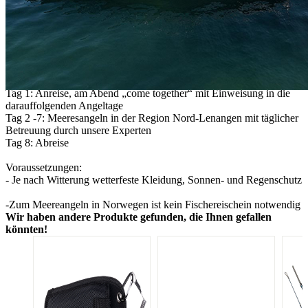
Für die benötigte Ausrüstung erhalten Sie eine Checkliste, die Tim
Jaschke selbst zusammengestellt hat. Gerne senden wir Ihnen die
Checkliste auch vorab.
Wir empfehlen den Abschluss einer Reiserücktrittsversicherung.
Ablauf:
Tag 1: Anreise, am Abend „come together“ mit Einweisung in die
darauffolgenden Angeltage
Tag 2 -7: Meeresangeln in der Region Nord-Lenangen mit täglicher
Betreuung durch unsere Experten
Tag 8: Abreise
Voraussetzungen:
- Je nach Witterung wetterfeste Kleidung, Sonnen- und Regenschutz
-Zum Meereangeln in Norwegen ist kein Fischereischein notwendig
Wir haben andere Produkte gefunden, die Ihnen gefallen
könnten!