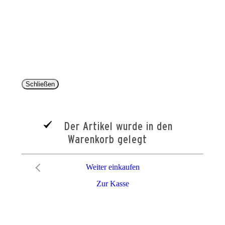
Copyright 2025 © Paul Parey Zeitschriftenverlag GmbH
Alle Preise inkl. der gesetzlichen MwSt. und ggfls. zzgl. Versand. Die durchgestrichenen Preise
entsprechen dem bisherigen Preis im Pareyshop.
Lieferzeiten beziehen sich auf eine Lieferung nach Deutschland.
Schließen
Der Artikel wurde in den
Warenkorb gelegt
Weiter einkaufen
Zur Kasse