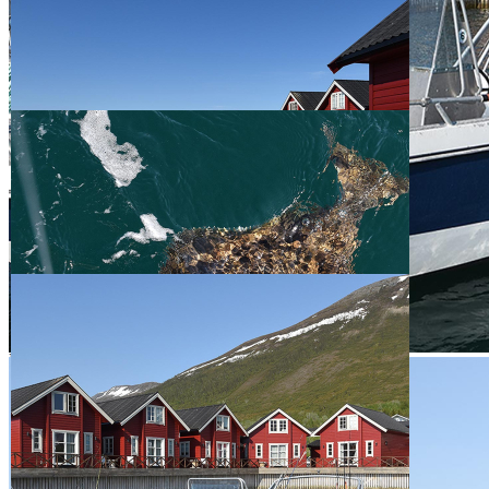
1KB
Heilbuttseminar mit Tim Jaschke und Attila Arendt in den
Lyngen Alpen; powered by DAIWA
Ein Seminar für Meeresangler auf Heilbutt, Dorsch, Seewolf
und Co.
Beschreibung
Umgeben von atemberaubenden Bergkulissen und der traumhaften
Natur im äußersten Norden Norwegens liegt unser Ziel des Heilbutt-
Seminares 2026. Die Lyngenhalbinsel bietet fast unzählige
Möglichkeiten, erfolgreich dem Heilbutt nachzustellen.
Wie genau dieses am erfolgreichsten von Statten geht und worauf es
alles ankommt, erklären Ihnen die Norwegenexperten und DAIWA-
Teamangler Tim Jaschke und Attila Arendt. Sie teilen Ihr Wissen
über viele Jahre in Norwegen gerne und erklären bis ins Detail alles
über die richtige Ausrüstung, Köderwahl und Angelmethode.
Direkt vor der Spitze der Lyngenhalbinsel, keine 15 Minuten
Bootsfahrt vom Hafen entfernt, mischen sich die Wassermassen des
Lyngen-Fjords mit dem Strom des Ullfjords. Hier trifft sich alles,
was Flossen hat und hungrig durch die Fjordwelt Nord-Norwegens
streift.
Neben dem Heilbutt wird auch der Dorsch unser Hauptzielfisch
dieser Tour sein.