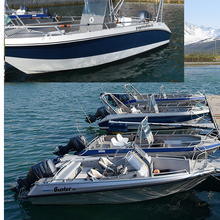
In kleinen Gruppen (4 Gäste/1 Guide) führen die Seminarleiter die
Teilnehmer in 22 Fuß Alubooten mit 115 PS in an die besten
Fangplätze.
Tim und Attila stehen Ihnen täglich auf dem Wasser und an Land
mit Rat und Tat zur Seite. Ein Geräte-Check gehört genauso zum
Seminar, wie Techniken, Hintergründe und die Anleitung zur
perfekten Verarbeitung der gefangenen Fische. Zudem erhalten die
Teilnehmer eine abgestimmte Auswahl an Vorfächern und Zubehör
von DAIWA. Darüber hinaus stellt ihnen Tim auch gerne
unterschiedlichen Ruten und Rollen zum Testen zur Verfügung.
Sie wohnen in modernen Ferienhäusern, die auf Stelzen ins Wasser
gebaut wurden und jeweils 6 Personen ausreichend Platz bieten. Pro
Haus gibt es drei 2-Bett-Zimmer. Der Bootssteg, sowie der
Filetierraum ist nur wenige Schritte von der Unterkunft entfernt.
Der Flughafen Tromsö ist knapp 2 Stunden mit dem Auto entfernt.
Eine Einkaufsmöglichkeit ist in 2km Entfernung mit dem Boot, oder
zu Fuß, bequem erreichbar.
Bettwäsche, Handtücher und Endreinigung sind inklusive. Das
Frühstück sowie ein Abschlussessen sind ebenso im Seminarpreis
inkludiert, wie die Bootsmiete, die tägliche Betreuung durch die
Seminarleiter, sowie der Transfer von und zum Flughafen. Die
Benzinkosten für die Boote ist vor Ort von den Teilnehmern selbst
zu entrichten.