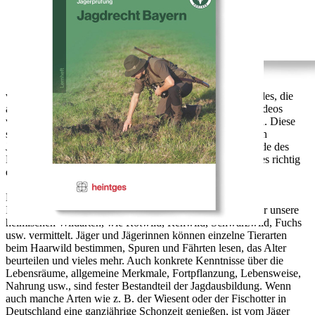
geeignet. Des Weiteren bieten wir Ihnen wertvolle Tipps zum
Aufbrechen und Zerwirken von Hoch- und Niederwild. Das
Lernheft enthält den gesamten Lern- und Prüfungsstoff für dieses
Fachgebiet. Der Inhalt ist einprägsam und strukturiert aufgebaut und
wird durch viele Grafiken und Farbfotos veranschaulicht.
Prüfungsrelevanter Lernstoff ist farblich hervorgehoben. Um Ihr
Wissen zu vertiefen und sich optimal auf die Jägerprüfung
vorzubereiten, finden Sie am Ende eines Kapitels QR-Codes, die
auf zahlreiche Multiple-Choice-Fragen, Lernspiele und Videos
verlinken. Zudem sind Fragen zur Wiederholung enthalten. Diese
sind so konzipiert, wie sie üblicherweise in der mündlichen
Jägerprüfung gestellt werden. Die Musterlösungen am Ende des
Lernheftes dienen für Sie als Sicherheit, damit Sie sich alles richtig
einprägen.
Lernheft Haarwild - Sicher durch die Jägerprüfung:
In der Jagdausbildung wird ein umfangreiches Wissen über unsere
heimischen Wildarten, wie Rotwild, Rehwild, Schwarzwild, Fuchs
usw. vermittelt. Jäger und Jägerinnen können einzelne Tierarten
beim Haarwild bestimmen, Spuren und Fährten lesen, das Alter
beurteilen und vieles mehr. Auch konkrete Kenntnisse über die
Lebensräume, allgemeine Merkmale, Fortpflanzung, Lebensweise,
Nahrung usw., sind fester Bestandteil der Jagdausbildung. Wenn
auch manche Arten wie z. B. der Wiesent oder der Fischotter in
Deutschland eine ganzjährige Schonzeit genießen, ist vom Jäger