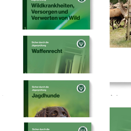
Zum Warenkorb hinzufügen
Zur Wunschliste hinzufügen
Sofort lieferbar
nützliche Helfer
Beschreibung
Mit den Heintges Lernheften sind Sie perfekt auf die Jägerprüfung
vorbereitet. Die Lernhefte beinhalten den gesamten Lern- und
Prüfungsstoff, der für das Bestehen der Prüfung und für ein
fundiertes fachliches Grundwissen erforderlich ist. Die Heintges
Lernhefte sind optimale Begleiter auf Ihrem Weg zum Jagdschein.
Lernheft Waffen und Munition - Sicher durch die Jägerprüfung:
Das Fachgebiet Waffen und Munition mit den Themen Optik,
Sicherheitsbestimmungen, Beschuss- und Waffenrecht spielt eine
zentrale Rolle bei der Jägerprüfung. Nicht nur, dass die Waffen bei
der Jagd das wichtigste Handwerkszeug des Jägers oder Jägerin
sind, von ihnen geht auch ein enormes Gefahrenpotenzial aus. Aus
diesen Gründen müssen hier Theorie und Praxis intensiv behandelt
werden. Auch muss ein Jäger/Jägerin Kenntnisse über den Aufbau,
die Funktion der Waffenkonstruktion, den Aufbau und die