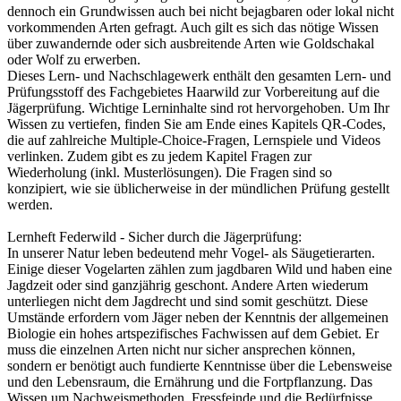
dennoch ein Grundwissen auch bei nicht bejagbaren oder lokal nicht
vorkommenden Arten gefragt. Auch gilt es sich das nötige Wissen
über zuwandernde oder sich ausbreitende Arten wie Goldschakal
oder Wolf zu erwerben.
Dieses Lern- und Nachschlagewerk enthält den gesamten Lern- und
Prüfungsstoff des Fachgebietes Haarwild zur Vorbereitung auf die
Jägerprüfung. Wichtige Lerninhalte sind rot hervorgehoben. Um Ihr
Wissen zu vertiefen, finden Sie am Ende eines Kapitels QR-Codes,
die auf zahlreiche Multiple-Choice-Fragen, Lernspiele und Videos
verlinken. Zudem gibt es zu jedem Kapitel Fragen zur
Wiederholung (inkl. Musterlösungen). Die Fragen sind so
konzipiert, wie sie üblicherweise in der mündlichen Prüfung gestellt
werden.
Lernheft Federwild - Sicher durch die Jägerprüfung:
In unserer Natur leben bedeutend mehr Vogel- als Säugetierarten.
Einige dieser Vogelarten zählen zum jagdbaren Wild und haben eine
Jagdzeit oder sind ganzjährig geschont. Andere Arten wiederum
unterliegen nicht dem Jagdrecht und sind somit geschützt. Diese
Umstände erfordern vom Jäger neben der Kenntnis der allgemeinen
Biologie ein hohes artspezifisches Fachwissen auf dem Gebiet. Er
muss die einzelnen Arten nicht nur sicher ansprechen können,
sondern er benötigt auch fundierte Kenntnisse über die Lebensweise
und den Lebensraum, die Ernährung und die Fortpflanzung. Das
Wissen um Nachweismethoden, Fressfeinde und die Bedürfnisse