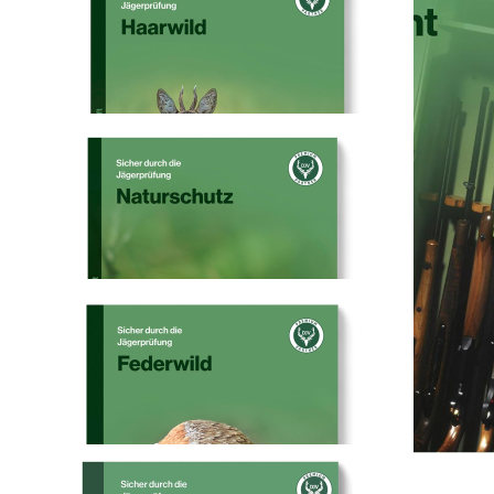
Wirkungsweise der Patronen haben. Diese Anforderungen sind nicht
nur für das Bestehen der Jagdscheinprüfung, sondern auch für den
späteren Jagderfolg wichtig. Das Lernheft Waffen und Munition
bietet den Jagdscheinanwärtern umfangreiche und dem
Ausbildungsstoff angepasste Inhalte. Zudem werden die Lernhefte
auch nach der Prüfung gerne als Nachschlagewerk genutzt. Über
QR-Code können prüfungsrelevante Thementests aufgerufen
werden.
Lernheft Wildkrankheiten, Versorgen & Verwerten von Wild -
Sicher durch die Jägerprüfung
Die Ursachen und Symptome der unterschiedlichen
Wildkrankheiten sind vielfältig. Zum Schutz des Menschen vor
Zoonosen und dem Erkennen von genusstauglichem und
genussuntauglichem Wildbret muss ein Jäger vorliegende
Wildkrankheit sicher erkennen können. Ein fundiertes Fachwissen
auf diesem Gebiet ist zudem zur Vermeidung von Seuchen und dem
Umgang mit anzeige- und meldepflichtigen Wildkrankheiten
unerlässlich.
Unser Lernheft vermittelt Ihnen die notwendigen Kenntnisse über
wichtige Rechtsnormen, die Ursachen und dem Erkennen der
verschiedenen Wildkrankheiten und den daraus resultierenden
Maßnahmen. Ein weiterer Aspekt gilt der Wildbrethygiene und dem
Umgang mit Wild von der Erlegung bis zur Vermarktung. Dadurch
ist unser Lernheft auch für die Schulung zur kundigen Person