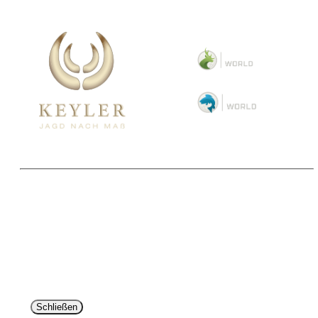
Copyright 2025 © Paul Parey Zeitschriftenverlag GmbH
Alle Preise inkl. der gesetzlichen MwSt. und ggfls. zzgl. Versand. Die durchgestrichenen Preise
entsprechen dem bisherigen Preis im Pareyshop.
Lieferzeiten beziehen sich auf eine Lieferung nach Deutschland.
Schließen