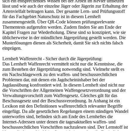
sich ein entsprechendes Wissen bei der Arbeit im Revier umsetzen
lässt und wie auch der einzelne Jäger oder Jägerin zur Erhaltung der
Artenvielfalt beitragen kann. Der gesamte Lern- und Prüfungsstoff
für das Fachgebiet Naturschutz ist in diesem Lernheft
zusammengestellt. Über QR-Code können prüfungsrelevante
Thementests aufgerufen werden. Zudem finden Sie am Ende der
Kapitel Fragen zur Wiederholung. Diese sind so konzipiert, wie sie
üblicherweise in der mündlichen Jägerprüfung gestellt werden. Die
Musterlösungen dienen als Sicherheit, damit Sie sich nichts falsch
einprägen.
Lernheft Waffenrecht - Sicher durch die Jägerprüfung:
Das Lernheft Waffenrecht vermittelt nicht nur die Kenntnisse, die
zum Bestehen der Jägerprüfung notwendig sind. Vielmehr stellt es
ein Nachschlagewerk zu den waffen- und beschussrechtlichen
Problemen dar, mit denen ein Jagdscheininhaber bei der
Jagdausübung konfrontiert wird. In diesem Lernheft sind nicht nur
die Vorschriften der Allgemeinen Waffengesetzverordnung und der
Verwaltungsvorschrift zum Waffengesetz. Gleiches gilt für das
Beschussgesetz und der Beschussverordnung. In Anhang ist ein
Lexikon mit den Definitionen waffenrechtlich relevanter Begriffe
eingefügt. Da alle gesetzlichen Regelungen einem ständigen Wandel
unterworfen sind, befinden sich am Ende des Lernheftes die
Internet-Adressen unter denen die tagesaktuellen waffen- und
beschussrechtlichen Vorschriften nachzulesen sind. Der Lernstoff ist