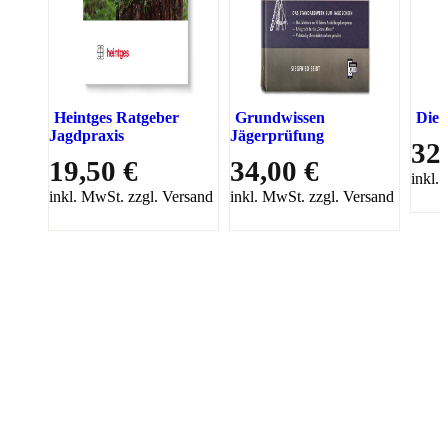
Heintges Ratgeber
Grundwissen
Die 
Jagdpraxis
Jägerprüfung
32
19,50 €
34,00 €
inkl.
inkl. MwSt. zzgl. Versand
inkl. MwSt. zzgl. Versand
PAREYSHOP – Der Onlineshop für
Jagen
&
Angeln
PAREYSHOP
Telefon: +49 (0) 2604 / 978 888
e-mail:
kundencenter@paulparey.de
Mo – Fr 9:00 – 15:00 Uhr