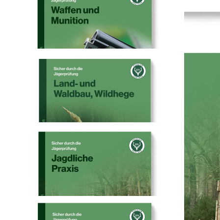
Heintges Lernheft
Sicher durch die
Jägerprüfung
19,50 €
inkl. MwSt. zzgl. Versand
Auswählen
Ausführung
1