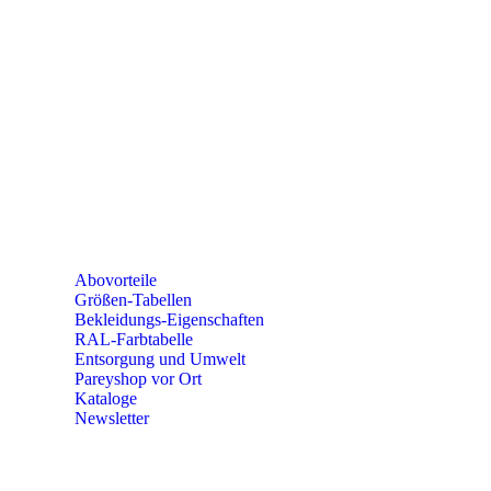
SEMINARE
seminare@paulparey.de
PAREYSHOP VOR ORT
Erich-Kästner-Straße 2
56379 Singhofen
Mo – Do 8:00 – 16:30 Uhr
Fr 8:00 – 15:00 Uhr
Abovorteile
Größen-Tabellen
Bekleidungs-Eigenschaften
RAL-Farbtabelle
Entsorgung und Umwelt
Pareyshop vor Ort
Kataloge
Newsletter
KONTAKT