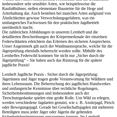
insbesondere sehr sensibler Arten, wie beispielsweise die
Raufußhühner, stellen elementare Bausteine für die Hege und
Arterhaltung dar. Auch bestehen bei manchen Arten aufgrund von
Ähnlichkeiten gewisse Verwechslungsgefahren, was ein
umfangreiches Fachwissen für den praktischen Jagdbetrieb
unerlässlich macht.
Die zahlreichen Abbildungen in unserem Lernheft und die
detaillierten Beschreibungen der Körpermerkmale der einzelnen
Federwildarten erleichtern das Erlernen des sicheren Ansprechens.
Unser Augenmerk gilt auch der Waidmannssprache, welche für die
Jägerprüfung ebenfalls beherrscht werden sollte. Mithilfe des
Lernheftes Federwild kommen Sie nicht nur „Sicher durch die
Jägerprüfung“ – Sie haben auch das Rüstzeug für die spätere
jagdliche Praxis!
Lernheft Jagdliche Praxis - Sicher durch die Jägerprüfung:
Jägerinnen und Jäger tragen große Verantwortung für Wildtiere und
ihren Lebensraum. Die Beherrschung des jagdlichen Handwerkes
und umfangreiche Kenntnisse über rechtliche Regelungen,
Sicherheitsbestimmungen und insbesondere auch der
Tierschutzgedanke spielen eine große Rolle. Um Wild zu erlegen,
werden verschiedene Jagdarten genutzt, wie z. B. Ansitzjagd, Pirsch
oder Bewegungsjagd. Gerade bei Gesellschaftsjagden mit mehreren
Beteiligten muss jeder Jäger oder Jägerin die geltenden
Sicherheitsbestimmungen genauestens kennen. Im Lernheft