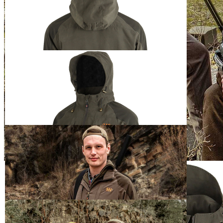
1
Zum Warenkorb hinzufügen
Zur Wunschliste hinzufügen
Sofort lieferbar
Beschreibung
Eine Jacke für jedes Wetter. Dank ihrer Atmungsfähigkeit und
Winddichtheit ist sie der perfekte Begleiter für die meisten Outdoor-
und Jagdaktivitäten. Für die nicht ganz so windigen Tage kann die
Kapuze ganz einfach über einen Reißverschluss entfernt werden.
per Reißverschluss abnehmbare Kapuze mit verstellbarem Zugband
vorne und hinten
Zugband zur Bundanpassung innen
Ärmelbund mit Klettverschluss anpassbar
Lüftungsschlitze mit Reißverschluss unter den Ärmeln
wasserdicht: 5.000 mm
winddicht: 8.000 g/m²/24 h
atmungsaktiv
Membran: ADDVENTIX 5.8
2 Reißverschlusstaschen an den Seiten