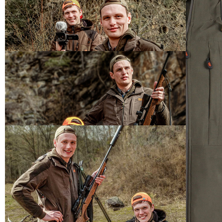
2 Reißverschlusstaschen auf Brusthöhe
1 Reißverschlusstasche innen
Material: 88% Polyester, 12% Polyamid
Details zur Produktsicherheit
Im Rahmen der EU-Verordnung sind wir verpflichtet, Informationen
über den verantwortlichen Wirtschaftsakteur bereitzustellen. Dieser
ist für die Einhaltung der EU-Vorschriften zu unseren Produkten
verantwortlich.
Verantwortlicher Wirtschaftsakteur gemäß EU-Verordnung:
KIND ALBRECHT GMBH
HERMANN-KIND-STR. 18
51645 GUMMERSBACH-HUNSTIG, Deutschland
info@akah.de
PAREYSHOP – Der Onlineshop für
Jagen
&
Angeln
PAREYSHOP
Telefon: +49 (0) 2604 / 978 888
e-mail:
kundencenter@paulparey.de
Mo – Fr 9:00 – 15:00 Uhr