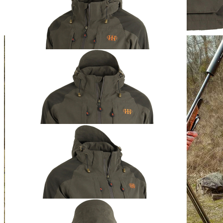
HH Herren-
Ganzjahresjacke
Hendrik
ab
169,00 €
inkl. MwSt. zzgl. Versand
Auswählen
Ausführung