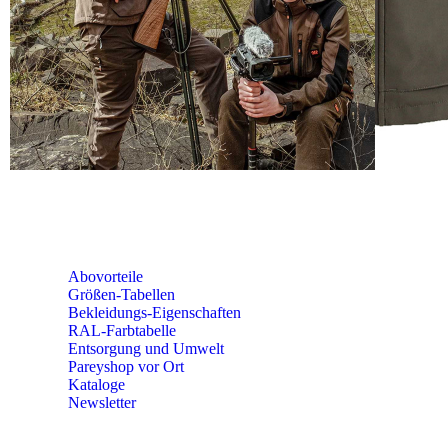
SEMINARE
seminare@paulparey.de
PAREYSHOP VOR ORT
Erich-Kästner-Straße 2
56379 Singhofen
Mo – Do 8:00 – 16:30 Uhr
Fr 8:00 – 15:00 Uhr
Abovorteile
Größen-Tabellen
Bekleidungs-Eigenschaften
RAL-Farbtabelle
Entsorgung und Umwelt
Pareyshop vor Ort
Kataloge
Newsletter