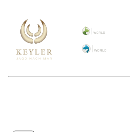
Copyright 2025 © Paul Parey Zeitschriftenverlag GmbH
Alle Preise inkl. der gesetzlichen MwSt. und ggfls. zzgl. Versand. Die durchgestrichenen Preise
entsprechen dem bisherigen Preis im Pareyshop.
Lieferzeiten beziehen sich auf eine Lieferung nach Deutschland.