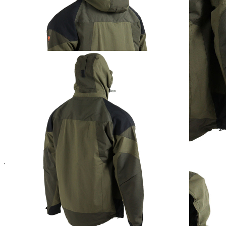
Zur Wunschliste hinzufügen
Sofort lieferbar
Beschreibung
Eine Jacke, die dank ihres leichten Stretchstoffs, dem dornenfesten,
strapazierfähigen U-Tex Gewebes an Schultern/Unterarmen und
kühlendem Mesh-Futter bei warmem Wetter Schutz vor äußeren
Einflüssen bietet.
Merkmale:
- abnehmbare Kapuze
- 2 Napoleontaschen mit Reißverschluss
- 2 Seitentaschen
- 1 Innentasche
- Ärmelbund anpassbar
- waschbar bei 30°C
Material: 92 % Polyamid, 8 % Elasthan / Besätze: 100 % Polyamid
Verantwortlicher Wirtschaftsakteur gemäß EU-Verordnung: