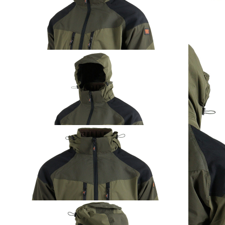
HH Strechjacke
Orlando
ab
199,00 €
inkl. MwSt. zzgl. Versand
Auswählen
Ausführung
1
Zum Warenkorb hinzufügen