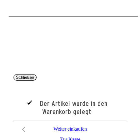
Copyright 2025 © Paul Parey Zeitschriftenverlag GmbH
Alle Preise inkl. der gesetzlichen MwSt. und ggfls. zzgl. Versand. Die durchgestrichenen Preise
entsprechen dem bisherigen Preis im Pareyshop.
Lieferzeiten beziehen sich auf eine Lieferung nach Deutschland.
Schließen
Der Artikel wurde in den
Warenkorb gelegt
Weiter einkaufen
Zur Kasse