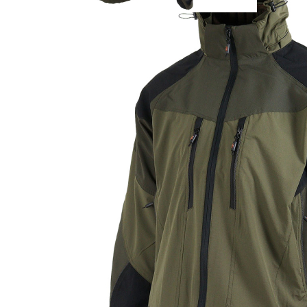
KIND ALBRECHT GMBH
HERMANN-KIND-STR. 18
51645 GUMMERSBACH-HUNSTIG, Deutschland
info@akah.de
PAREYSHOP – Der Onlineshop für
Jagen
&
Angeln
PAREYSHOP
Telefon: +49 (0) 2604 / 978 888
e-mail:
kundencenter@paulparey.de
Mo – Fr 9:00 – 15:00 Uhr
SEMINARE
seminare@paulparey.de
PAREYSHOP VOR ORT
Erich-Kästner-Straße 2
56379 Singhofen
Mo – Do 8:00 – 16:30 Uhr