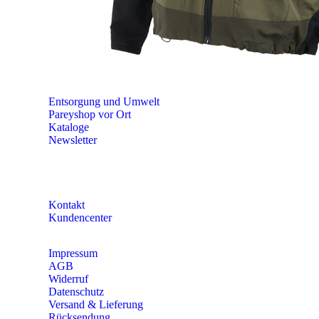
Fr 8:00 – 15:00 Uhr
Abovorteile
Größen-Tabellen
Bekleidungs-Eigenschaften
RAL-Farbtabelle
Entsorgung und Umwelt
Pareyshop vor Ort
Kataloge
Newsletter
KONTAKT
Kontakt
Kundencenter
Impressum
AGB
Widerruf
Datenschutz
Versand & Lieferung
Rücksendung