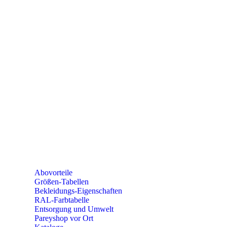
Telefon: +49 (0) 2604 / 978 888
e-mail:
kundencenter@paulparey.de
Mo – Fr 9:00 – 15:00 Uhr
SEMINARE
seminare@paulparey.de
PAREYSHOP VOR ORT
Erich-Kästner-Straße 2
56379 Singhofen
Mo – Do 8:00 – 16:30 Uhr
Fr 8:00 – 15:00 Uhr
Abovorteile
Größen-Tabellen
Bekleidungs-Eigenschaften
RAL-Farbtabelle
Entsorgung und Umwelt
Pareyshop vor Ort