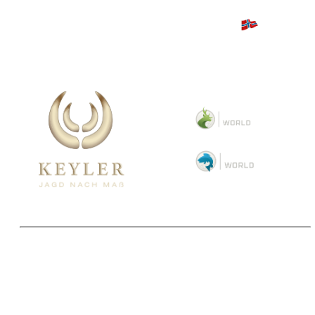
Copyright 2025 © Paul Parey Zeitschriftenverlag GmbH
Alle Preise inkl. der gesetzlichen MwSt. und ggfls. zzgl. Versand. Die durchgestrichenen Preise
entsprechen dem bisherigen Preis im Pareyshop.
Lieferzeiten beziehen sich auf eine Lieferung nach Deutschland.