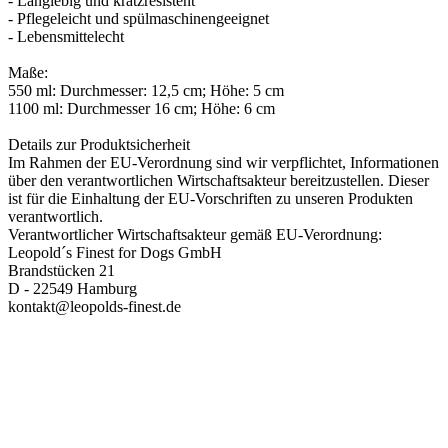
- Langlebig und kratzresistent
- Pflegeleicht und spülmaschinengeeignet
- Lebensmittelecht
Maße:
550 ml: Durchmesser: 12,5 cm; Höhe: 5 cm
1100 ml: Durchmesser 16 cm; Höhe: 6 cm
Details zur Produktsicherheit
Im Rahmen der EU-Verordnung sind wir verpflichtet, Informationen
über den verantwortlichen Wirtschaftsakteur bereitzustellen. Dieser
ist für die Einhaltung der EU-Vorschriften zu unseren Produkten
verantwortlich.
Verantwortlicher Wirtschaftsakteur gemäß EU-Verordnung:
Leopold´s Finest for Dogs GmbH
Brandstücken 21
D - 22549 Hamburg
kontakt@leopolds-finest.de
PAREYSHOP – Der Onlineshop für
Jagen
&
Angeln
PAREYSHOP