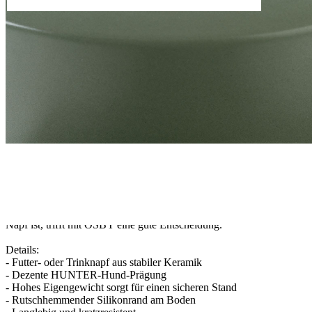
Zur Wunschliste hinzufügen
Sofort lieferbar
Beschreibung
Zeitlose Geradlinigkeit und durchdachte Funktionalität zeichnen den
Keramik-Napf OSBY aus. Aus dem angenehm schweren Futter-
oder Trinknapf genießen Vierbeiner ihre tägliche Futterration und
frisches Wasser gern. Die natürlichen Farben und die klassische
Form mit edel geprägter Hunde-Silhouette vermitteln ein Gefühl von
Ursprünglichkeit und Beständigkeit.
Dank umlaufendem Silikonrand am Boden und dem
verhältnismäßig hohen Eigengewicht steht der Napf besonders
sicher und wird auch von sensiblen Hunden gern angenommen. Wer
auf der Suche nach einem langlebigen, stabilen und pflegeleichten
Napf ist, trifft mit OSBY eine gute Entscheidung.
Details:
- Futter- oder Trinknapf aus stabiler Keramik
- Dezente HUNTER-Hund-Prägung
- Hohes Eigengewicht sorgt für einen sicheren Stand
- Rutschhemmender Silikonrand am Boden