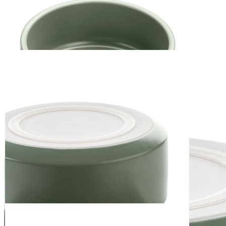
HUNTER Keramik-
Napf Osby khaki
ab
13,99 €
inkl. MwSt. zzgl. Versand
Auswählen
Ausführung
1
Zum Warenkorb hinzufügen