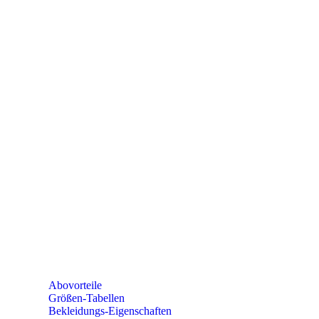
PAREYSHOP
Telefon: +49 (0) 2604 / 978 888
e-mail:
kundencenter@paulparey.de
Mo – Fr 9:00 – 15:00 Uhr
SEMINARE
seminare@paulparey.de
PAREYSHOP VOR ORT
Erich-Kästner-Straße 2
56379 Singhofen
Mo – Do 8:00 – 16:30 Uhr
Fr 8:00 – 15:00 Uhr
Abovorteile
Größen-Tabellen
Bekleidungs-Eigenschaften