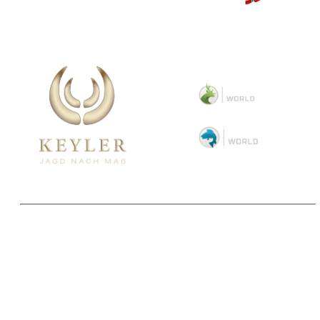
Copyright 2025 © Paul Parey Zeitschriftenverlag GmbH
Alle Preise inkl. der gesetzlichen MwSt. und ggfls. zzgl. Versand. Die durchgestrichenen Preise
entsprechen dem bisherigen Preis im Pareyshop.
Lieferzeiten beziehen sich auf eine Lieferung nach Deutschland.