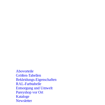
e-mail:
kundencenter@paulparey.de
Mo – Fr 9:00 – 15:00 Uhr
SEMINARE
seminare@paulparey.de
PAREYSHOP VOR ORT
Erich-Kästner-Straße 2
56379 Singhofen
Mo – Do 8:00 – 16:30 Uhr
Fr 8:00 – 15:00 Uhr
Abovorteile
Größen-Tabellen
Bekleidungs-Eigenschaften
RAL-Farbtabelle
Entsorgung und Umwelt
Pareyshop vor Ort
Kataloge
Newsletter