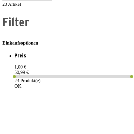
23
Artikel
Filter
Einkaufsoptionen
Preis
1,00 €
50,99 €
23 Produkt(e)
OK
PAREYSHOP – Der Onlineshop für
Jagen
&
Angeln
PAREYSHOP
Telefon: +49 (0) 2604 / 978 888