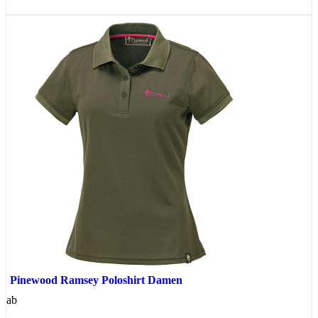
Pinewood Ramsey Poloshirt Damen
ab