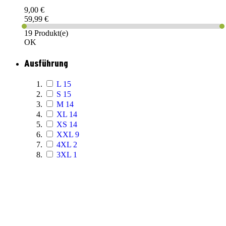
9,00 €
59,99 €
19 Produkt(e)
OK
Ausführung
L
15
S
15
M
14
XL
14
XS
14
XXL
9
4XL
2
3XL
1
PAREYSHOP – Der Onlineshop für
Jagen
&
Angeln
PAREYSHOP
Telefon: +49 (0) 2604 / 978 888