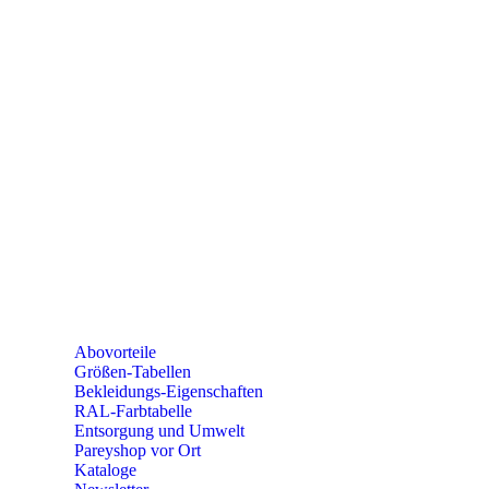
e-mail:
kundencenter@paulparey.de
Mo – Fr 9:00 – 15:00 Uhr
SEMINARE
seminare@paulparey.de
PAREYSHOP VOR ORT
Erich-Kästner-Straße 2
56379 Singhofen
Mo – Do 8:00 – 16:30 Uhr
Fr 8:00 – 15:00 Uhr
Abovorteile
Größen-Tabellen
Bekleidungs-Eigenschaften
RAL-Farbtabelle
Entsorgung und Umwelt
Pareyshop vor Ort
Kataloge