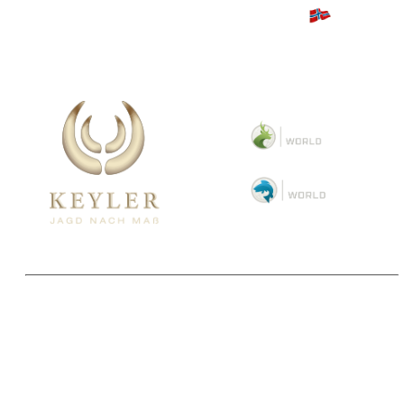
Copyright 2025 © Paul Parey Zeitschriftenverlag GmbH
Alle Preise inkl. der gesetzlichen MwSt. und ggfls. zzgl. Versand. Die durchgestrichenen Preise
entsprechen dem bisherigen Preis im Pareyshop.
Lieferzeiten beziehen sich auf eine Lieferung nach Deutschland.