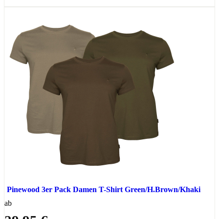
Pinewood 3er Pack Damen T-Shirt Green/H.Brown/Khaki
ab