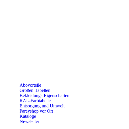
Mo – Fr 9:00 – 15:00 Uhr
SEMINARE
seminare@paulparey.de
PAREYSHOP VOR ORT
Erich-Kästner-Straße 2
56379 Singhofen
Mo – Do 8:00 – 16:30 Uhr
Fr 8:00 – 15:00 Uhr
Abovorteile
Größen-Tabellen
Bekleidungs-Eigenschaften
RAL-Farbtabelle
Entsorgung und Umwelt
Pareyshop vor Ort
Kataloge
Newsletter