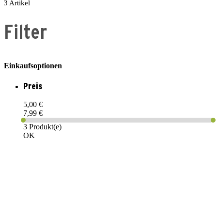
3
Artikel
Filter
Einkaufsoptionen
Preis
5,00 €
7,99 €
3 Produkt(e)
OK
PAREYSHOP – Der Onlineshop für
Jagen
&
Angeln
PAREYSHOP
Telefon: +49 (0) 2604 / 978 888
e-mail:
kundencenter@paulparey.de