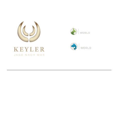
Copyright 2025 © Paul Parey Zeitschriftenverlag GmbH
Alle Preise inkl. der gesetzlichen MwSt. und ggfls. zzgl. Versand. Die durchgestrichenen Preise
entsprechen dem bisherigen Preis im Pareyshop.
Lieferzeiten beziehen sich auf eine Lieferung nach Deutschland.