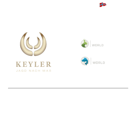
Copyright 2025 © Paul Parey Zeitschriftenverlag GmbH
Alle Preise inkl. der gesetzlichen MwSt. und ggfls. zzgl. Versand. Die durchgestrichenen Preise
entsprechen dem bisherigen Preis im Pareyshop.
Lieferzeiten beziehen sich auf eine Lieferung nach Deutschland.