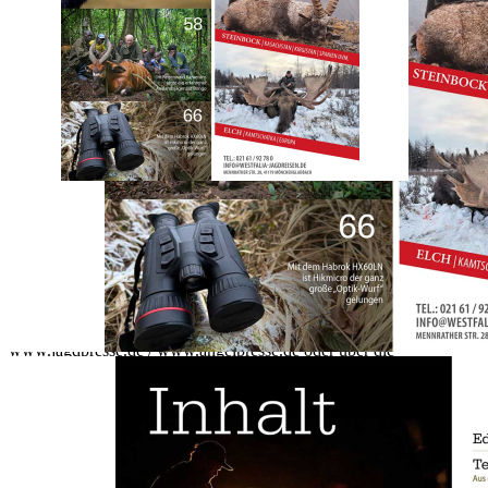
Zur Wunschliste hinzufügen
Sofort lieferbar
.
Beschreibung
Bestellen Sie jetzt die druckfrische Ausgabe vom 11. März 2025.
-Südafrika: De-luxe-Doblette.
-Slowenien: Gamsjagd im Reich des Zlatorog
-Kasachstan: Blattjagd auf Sibirier im asiatischen Hochgebirge
-Colorado: Pronghorn auf Schrotschuss-Distanz
-Tian-Shan-Gebirge: Ami mit kapitaler Wapiti-Beute
-Kamerun: Bongo-Pirsch im Regenwald
Nach dem Kauf kann das E-Paper diekt im Browser über
www.jagdpresse.de / www.angelpresse.de oder über die
gleichlautende APP gelesen werden.
Nutzung über den Browser:
Nach erfolgreicher Registrierung auf www.pareyshop.de finden Sie
unter Mein Konto im Reiter Digital Abo Ihre gekaufte E-Paper
Ausgabe und werden auf die Seite Jagdpresse bzw. Angelpresse