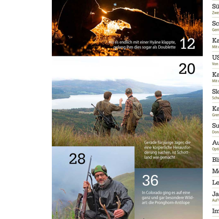
weitergeleitet.
Nutzung über die APP:
Laden Sie sich die kostenlosse App Jagdpresse bzw. Angelpresse in
Ihrem App-Store/Play-Store herunter. Dort melden Sie sich nach
erfolgreicher Registrierung auf www.pareyshop.de mit Ihren
Anmeldedaten an.
Details zur Produktsicherheit Im Rahmen der EU-Verordnung sind
wir verpflichtet, Informationen über den verantwortlichen
Wirtschaftsakteur bereitzustellen. Dieser ist für die Einhaltung der
EU-Vorschriften zu unseren Produkten verantwortlich.
Verantwortlicher Wirtschaftsakteur gemäß EU-Verordnung:
Paul Parey Zeitschriftenverlag GmbH Erich-Kästner-Str. 2 56379
Singhofen DEUTSCHLAND kundencenter@paulparey.de
PAREYSHOP – Der Onlineshop für
Jagen
&
Angeln
PAREYSHOP
Telefon: +49 (0) 2604 / 978 888