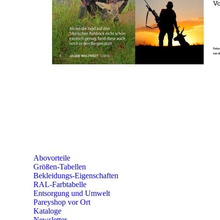
e-mail:
kundencenter@paulparey.de
Mo – Fr 9:00 – 15:00 Uhr
SEMINARE
seminare@paulparey.de
PAREYSHOP VOR ORT
Erich-Kästner-Straße 2
56379 Singhofen
Mo – Do 8:00 – 16:30 Uhr
Fr 8:00 – 15:00 Uhr
Abovorteile
Größen-Tabellen
Bekleidungs-Eigenschaften
RAL-Farbtabelle
Entsorgung und Umwelt
Pareyshop vor Ort
Kataloge
Newsletter