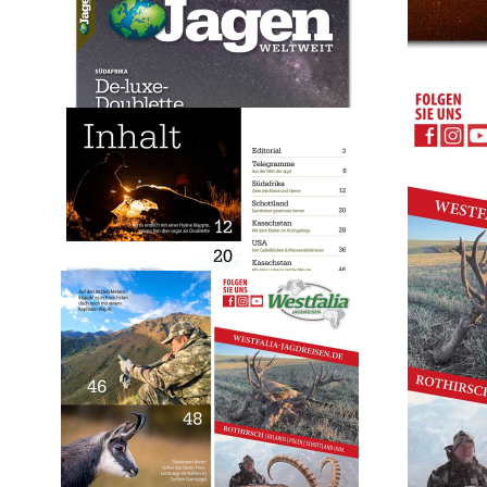
Jagen Weltweit
2025/02
12,00 €
inkl. MwSt. zzgl. Versand
Auswählen
Ausgabenart
Print
12,00 €
Sofort lieferbar
Digital
11,00 €
Sofort lieferbar
1
Zum Warenkorb hinzufügen