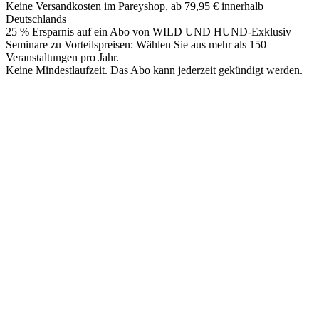
Keine Versandkosten im Pareyshop, ab 79,95 € innerhalb
Deutschlands
25 % Ersparnis auf ein Abo von WILD UND HUND-Exklusiv
Seminare zu Vorteilspreisen: Wählen Sie aus mehr als 150
Veranstaltungen pro Jahr.
Keine Mindestlaufzeit. Das Abo kann jederzeit gekündigt werden.
PAREYSHOP – Der Onlineshop für
Jagen
&
Angeln
PAREYSHOP
Telefon: +49 (0) 2604 / 978 888
e-mail:
kundencenter@paulparey.de
Mo – Fr 9:00 – 15:00 Uhr
SEMINARE
seminare@paulparey.de
PAREYSHOP VOR ORT
Erich-Kästner-Straße 2