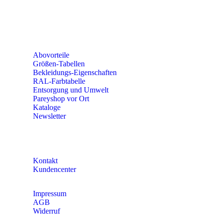
56379 Singhofen
Mo – Do 8:00 – 16:30 Uhr
Fr 8:00 – 15:00 Uhr
Abovorteile
Größen-Tabellen
Bekleidungs-Eigenschaften
RAL-Farbtabelle
Entsorgung und Umwelt
Pareyshop vor Ort
Kataloge
Newsletter
KONTAKT
Kontakt
Kundencenter
Impressum
AGB
Widerruf