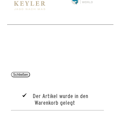
Copyright 2025 © Paul Parey Zeitschriftenverlag GmbH
Alle Preise inkl. der gesetzlichen MwSt. und ggfls. zzgl. Versand. Die durchgestrichenen Preise
entsprechen dem bisherigen Preis im Pareyshop.
Lieferzeiten beziehen sich auf eine Lieferung nach Deutschland.
Schließen
Der Artikel wurde in den
Warenkorb gelegt