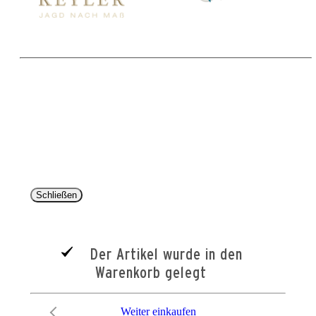
Copyright 2025 © Paul Parey Zeitschriftenverlag GmbH
Alle Preise inkl. der gesetzlichen MwSt. und ggfls. zzgl. Versand. Die durchgestrichenen Preise
entsprechen dem bisherigen Preis im Pareyshop.
Lieferzeiten beziehen sich auf eine Lieferung nach Deutschland.
Schließen
Der Artikel wurde in den
Warenkorb gelegt
Weiter einkaufen