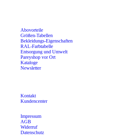
56379 Singhofen
Mo – Do 8:00 – 16:30 Uhr
Fr 8:00 – 15:00 Uhr
Abovorteile
Größen-Tabellen
Bekleidungs-Eigenschaften
RAL-Farbtabelle
Entsorgung und Umwelt
Pareyshop vor Ort
Kataloge
Newsletter
KONTAKT
Kontakt
Kundencenter
Impressum
AGB
Widerruf
Datenschutz