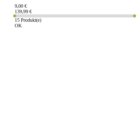
9,00 €
139,99 €
15 Produkt(e)
OK
PAREYSHOP – Der Onlineshop für
Jagen
&
Angeln
PAREYSHOP
Telefon: +49 (0) 2604 / 978 888
e-mail:
kundencenter@paulparey.de
Mo – Fr 9:00 – 15:00 Uhr
SEMINARE
seminare@paulparey.de
PAREYSHOP VOR ORT
Erich-Kästner-Straße 2