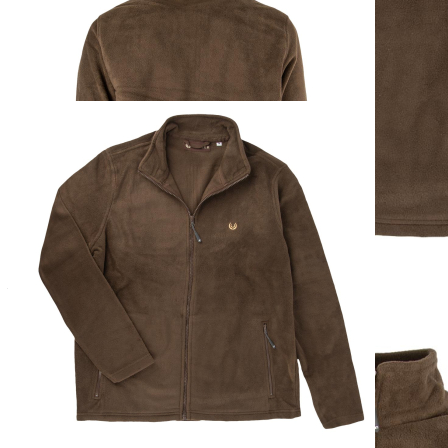
Zur Wunschliste hinzufügen
Sofort lieferbar
Beschreibung
Entdecken Sie die Vielseitigkeit der Keyler Fleecejacke in Braun,
die zu jedem Anlass passt. Diese Jacke besteht aus hochwertigem,
anti-pilling Microfleece, das nicht nur langlebig, sondern auch leicht
zu pflegen ist. Das Material aus 100% Polyester sorgt für
zusätzlichen Komfort und Strapazierfähigkeit. Zwei seitliche
Reißverschlusstaschen bieten sicheren Stauraum für Ihre Essentials,
während das stilvolle Keyler-Logo auf der linken Brust für einen
Hauch von Eleganz sorgt. Die Passform fällt normal aus (True to
Size), sodass Sie sicher sein können, dass sie perfekt sitzt. Erleben
Sie den Komfort und die Funktionalität dieser zeitlosen Fleecejacke
– Ihr perfekter Begleiter für jede Gelegenheit!
Verantwortlicher Wirtschaftsakteur gemäß EU-Verordnung:
Paul Parey Zeitschriftenverlag GmbH
Erich-Kästner-Str. 2
56379 Singhofen
DEUTSCHLAND
kundencenter@paulparey.de