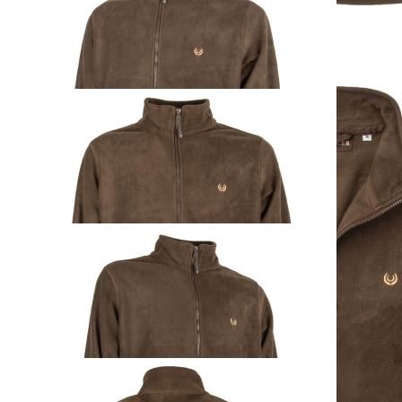
KEYLER Fleecejacke
Braun
69,00 €
inkl. MwSt. zzgl. Versand
Auswählen
Ausführung
1
Zum Warenkorb hinzufügen