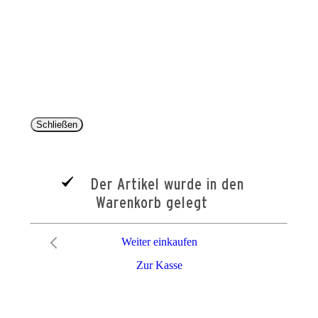
Copyright 2025 © Paul Parey Zeitschriftenverlag GmbH
Alle Preise inkl. der gesetzlichen MwSt. und ggfls. zzgl. Versand. Die durchgestrichenen Preise
entsprechen dem bisherigen Preis im Pareyshop.
Lieferzeiten beziehen sich auf eine Lieferung nach Deutschland.
Schließen
Der Artikel wurde in den
Warenkorb gelegt
Weiter einkaufen
Zur Kasse