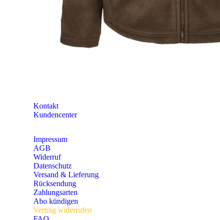
Größen-Tabellen
Bekleidungs-Eigenschaften
RAL-Farbtabelle
Entsorgung und Umwelt
Pareyshop vor Ort
Kataloge
Newsletter
KONTAKT
Kontakt
Kundencenter
Impressum
AGB
Widerruf
Datenschutz
Versand & Lieferung
Rücksendung
Zahlungsarten
Abo kündigen
Vertrag widerrufen
FAQ