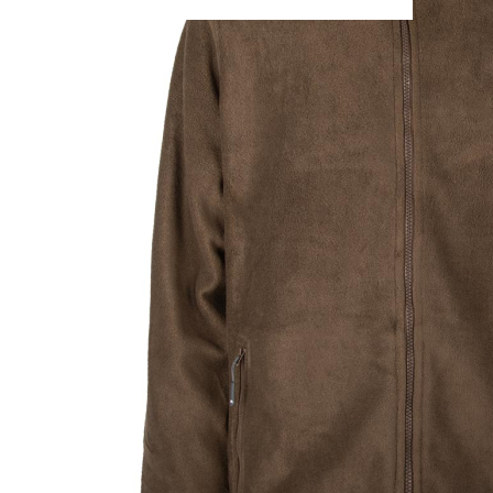
PAREYSHOP – Der Onlineshop für
Jagen
&
Angeln
PAREYSHOP
Telefon: +49 (0) 2604 / 978 888
e-mail:
kundencenter@paulparey.de
Mo – Fr 9:00 – 15:00 Uhr
SEMINARE
seminare@paulparey.de
PAREYSHOP VOR ORT
Erich-Kästner-Straße 2
56379 Singhofen
Mo – Do 8:00 – 16:30 Uhr
Fr 8:00 – 15:00 Uhr
Abovorteile