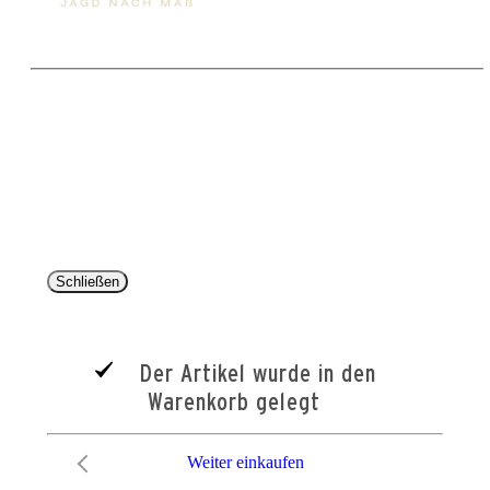
Copyright 2025 © Paul Parey Zeitschriftenverlag GmbH
Alle Preise inkl. der gesetzlichen MwSt. und ggfls. zzgl. Versand. Die durchgestrichenen Preise
entsprechen dem bisherigen Preis im Pareyshop.
Lieferzeiten beziehen sich auf eine Lieferung nach Deutschland.
Schließen
Der Artikel wurde in den
Warenkorb gelegt
Weiter einkaufen