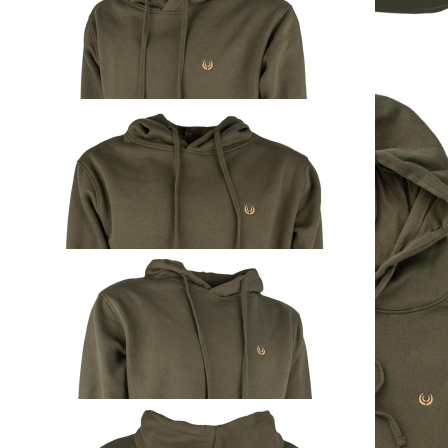
KEYLER Hoodie Oliv
ab
59,00 €
inkl. MwSt. zzgl. Versand
Auswählen
Ausführung
1
Zum Warenkorb hinzufügen
Zur Wunschliste hinzufügen