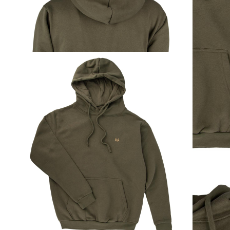
Sofort lieferbar
Beschreibung
Entdecken Sie den Komfort und Stil des KEYLER Hoodies in
Olive. Dieser Hoodie besteht aus weichem Sweatstoff mit
angerauter Innenseite, der für ein angenehmes Tragegefühl sorgt.
Die zweilagige Kapuze mit Kordelzug bietet zusätzlichen Schutz
und Wärme. Praktische Details wie die Kängurutasche, das
Nackenband und die Ärmelbündchen mit Elasthan machen diesen
Hoodie besonders funktional. Das Material aus 80 % Baumwolle
und 20 % Polyester garantiert Langlebigkeit und Pflegeleichtigkeit.
Auf der linken Brust ist das stilvolle Keyler-Logo eingestickt, das
für Qualität und Eleganz steht. Die Passform fällt normal aus (True
to Size), sodass Sie sicher sein können, dass der Hoodie perfekt
sitzt. Erleben Sie die Vielseitigkeit und den Komfort dieses zeitlosen
Hoodies – Ihr idealer Begleiter für jede Gelegenheit!
Details zur Produktsicherheit
Im Rahmen der EU-Verordnung sind wir verpflichtet, Informationen
über den verantwortlichen Wirtschaftsakteur bereitzustellen. Dieser
ist für die Einhaltung der EU-Vorschriften zu unseren Produkten
verantwortlich.
Verantwortlicher Wirtschaftsakteur gemäß EU-Verordnung:
Paul Parey Zeitschriftenverlag GmbH