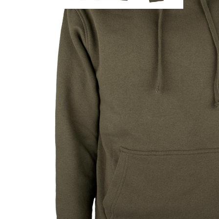
Erich-Kästner-Str. 2
56379 Singhofen
DEUTSCHLAND
kundencenter@paulparey.de
PAREYSHOP – Der Onlineshop für
Jagen
&
Angeln
PAREYSHOP
Telefon: +49 (0) 2604 / 978 888
e-mail:
kundencenter@paulparey.de
Mo – Fr 9:00 – 15:00 Uhr
SEMINARE
seminare@paulparey.de
PAREYSHOP VOR ORT
Erich-Kästner-Straße 2
56379 Singhofen