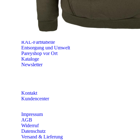
Mo – Do 8:00 – 16:30 Uhr
Fr 8:00 – 15:00 Uhr
Abovorteile
Größen-Tabellen
Bekleidungs-Eigenschaften
RAL-Farbtabelle
Entsorgung und Umwelt
Pareyshop vor Ort
Kataloge
Newsletter
KONTAKT
Kontakt
Kundencenter
Impressum
AGB
Widerruf
Datenschutz
Versand & Lieferung