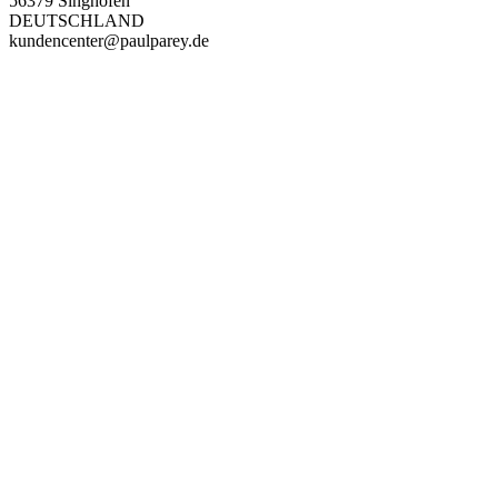
56379 Singhofen
DEUTSCHLAND
kundencenter@paulparey.de
PAREYSHOP – Der Onlineshop für
Jagen
&
Angeln
PAREYSHOP
Telefon: +49 (0) 2604 / 978 888
e-mail:
kundencenter@paulparey.de
Mo – Fr 9:00 – 15:00 Uhr
SEMINARE
seminare@paulparey.de
PAREYSHOP VOR ORT
Erich-Kästner-Straße 2
56379 Singhofen
Mo – Do 8:00 – 16:30 Uhr