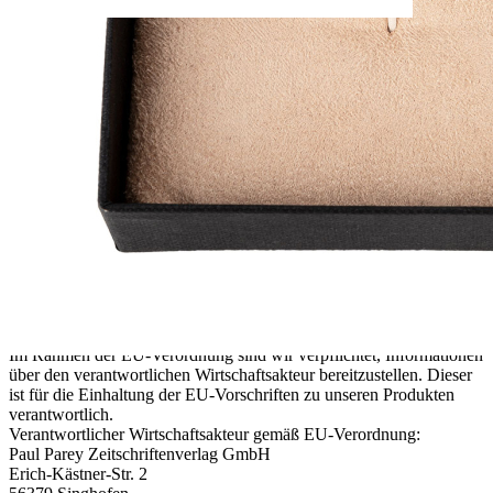
Verfügbare Menge: 1
Sofort lieferbar
Lieferzeit: ca. 3 - 5 Tage
Beschreibung
Krawattenschieber aus 925/000 Silber mit KEYLER-Logo mittig
vertieft.
Größe ca. 67 x 7 mm (gebogene Länge).
Der Krawattenschieber ist in einer schwarzen Geschenkverpackung
mit beigefarbenem Innenteil verpackt.
Details zur Produktsicherheit
Im Rahmen der EU-Verordnung sind wir verpflichtet, Informationen
über den verantwortlichen Wirtschaftsakteur bereitzustellen. Dieser
ist für die Einhaltung der EU-Vorschriften zu unseren Produkten
verantwortlich.
Verantwortlicher Wirtschaftsakteur gemäß EU-Verordnung:
Paul Parey Zeitschriftenverlag GmbH
Erich-Kästner-Str. 2