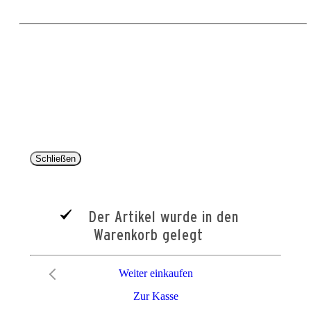
Copyright 2025 © Paul Parey Zeitschriftenverlag GmbH
Alle Preise inkl. der gesetzlichen MwSt. und ggfls. zzgl. Versand. Die durchgestrichenen Preise
entsprechen dem bisherigen Preis im Pareyshop.
Lieferzeiten beziehen sich auf eine Lieferung nach Deutschland.
Schließen
Der Artikel wurde in den
Warenkorb gelegt
Weiter einkaufen
Zur Kasse