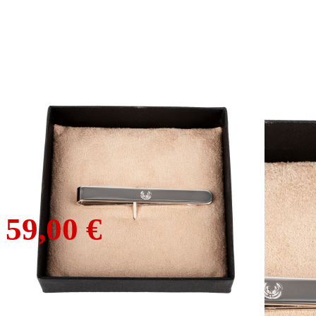
KEYLER
Krawattenschieber
Silber/Rodiniert
79,90 €
59,00 €
inkl. MwSt. zzgl. Versand
1
Zum Warenkorb hinzufügen
Zur Wunschliste hinzufügen