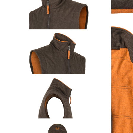
KEYLER Loden-
Wendeweste
"Rotwand"
ab
239,00 €
inkl. MwSt. zzgl. Versand
Auswählen
Ausführung