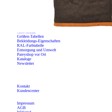
Erich-Kästner-Straße 2
56379 Singhofen
Mo – Do 8:00 – 16:30 Uhr
Fr 8:00 – 15:00 Uhr
Abovorteile
Größen-Tabellen
Bekleidungs-Eigenschaften
RAL-Farbtabelle
Entsorgung und Umwelt
Pareyshop vor Ort
Kataloge
Newsletter
KONTAKT
Kontakt
Kundencenter
Impressum
AGB