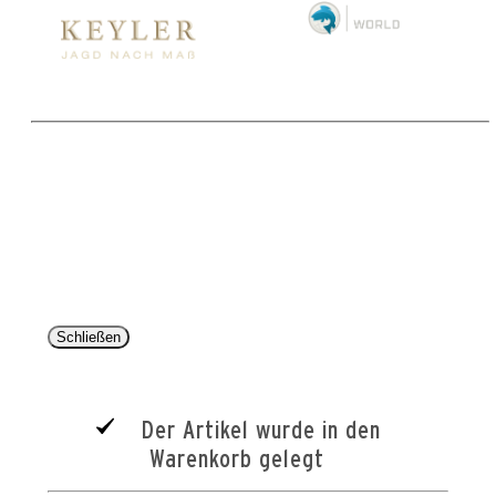
Copyright 2025 © Paul Parey Zeitschriftenverlag GmbH
Alle Preise inkl. der gesetzlichen MwSt. und ggfls. zzgl. Versand. Die durchgestrichenen Preise
entsprechen dem bisherigen Preis im Pareyshop.
Lieferzeiten beziehen sich auf eine Lieferung nach Deutschland.
Schließen
Der Artikel wurde in den
Warenkorb gelegt