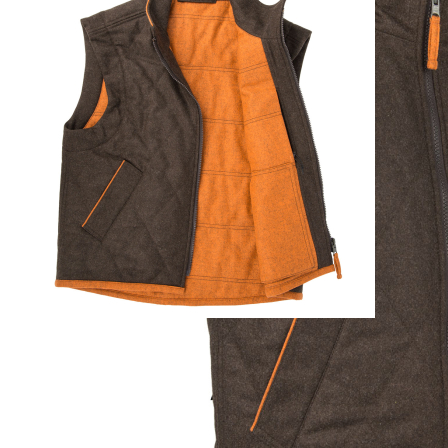
Details zur Produktsicherheit Im Rahmen der EU-Verordnung sind
wir verpflichtet, Informationen über den verantwortlichen
Wirtschaftsakteur bereitzustellen. Dieser ist für die Einhaltung der
EU-Vorschriften zu unseren Produkten verantwortlich.
Verantwortlicher Wirtschaftsakteur gemäß EU-Verordnung: Paul
Parey Zeitschriftenverlag GmbH Erich-Kästner-Str. 2 56379
Singhofen DEUTSCHLAND kundencenter@paulparey.de
PAREYSHOP – Der Onlineshop für
Jagen
&
Angeln
PAREYSHOP
Telefon: +49 (0) 2604 / 978 888
e-mail:
kundencenter@paulparey.de
Mo – Fr 9:00 – 15:00 Uhr
SEMINARE
seminare@paulparey.de
PAREYSHOP VOR ORT