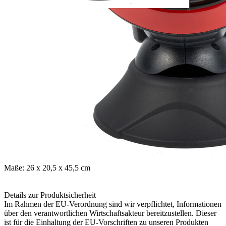
Verfügbare Menge: 1
Sofort lieferbar
Lieferzeit: ca. 3 - 5 Tage
Beschreibung
Kanzelheizung Little Buddy für Räume bis 9 m³. 1 KW.
Der Mr. Heater Little Buddy kann mit handelsübliche
Propangaskartuschen mit EN 417 Kennzeichnung betrieben werden
- diese sind nicht im Lieferumfang enthalten!
Technische Daten:
- Leistung: 3.800 BTU pro Stunde (hier: Räume bis 9m³)
- Aufnahme: 20,32 cm Durchmesser für Butan und Propan
Kartuschen
- Betriebsdauer: 5–6 Stunden mit einer Kartusche
- Gewicht: 2,65 kg
Maße: 26 x 20,5 x 45,5 cm
Details zur Produktsicherheit
Im Rahmen der EU-Verordnung sind wir verpflichtet, Informationen
über den verantwortlichen Wirtschaftsakteur bereitzustellen. Dieser
ist für die Einhaltung der EU-Vorschriften zu unseren Produkten