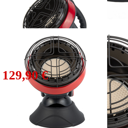
Mr. Heater Little
Buddy Gasheizung
149,90 €
129,90 €
inkl. MwSt. zzgl. Versand
1
Zum Warenkorb hinzufügen
Zur Wunschliste hinzufügen