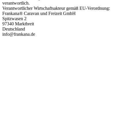
verantwortlich.
Verantwortlicher Wirtschaftsakteur gemäß EU-Verordnung:
Frankana® Caravan und Freizeit GmbH
Spitzwasen 2
97340 Marktbreit
Deutschland
info@frankana.de
PAREYSHOP – Der Onlineshop für
Jagen
&
Angeln
PAREYSHOP
Telefon: +49 (0) 2604 / 978 888
e-mail:
kundencenter@paulparey.de
Mo – Fr 9:00 – 15:00 Uhr
SEMINARE
seminare@paulparey.de
PAREYSHOP VOR ORT