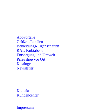
Erich-Kästner-Straße 2
56379 Singhofen
Mo – Do 8:00 – 16:30 Uhr
Fr 8:00 – 15:00 Uhr
Abovorteile
Größen-Tabellen
Bekleidungs-Eigenschaften
RAL-Farbtabelle
Entsorgung und Umwelt
Pareyshop vor Ort
Kataloge
Newsletter
KONTAKT
Kontakt
Kundencenter
Impressum