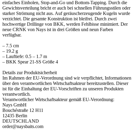
einfaches Einholen, Stop-and-Go und Bottom-Tapping. Durch die
Gewichtsverteilung bricht er auch bei schnellen Führungsstilen oder
starker Strömung nicht aus. Auf geräuscherzeugende Kugeln wurde
verzichtet. Die gesamte Konstruktion ist bleifrei. Durch zwei
hochwertige Drillinge von BKK, werden Fehlbisse minimiert. Der
neue CRNK von Nays ist in drei Größen und neun Farben
verfügbar.
– 7.5 cm
– 19.2 g
– Lauftiefe: 0.5 – 1.7 m
– BKK Spear 21-SS Größe 4
Details zur Produktsicherheit
Im Rahmen der EU-Verordnung sind wir verpflichtet, Informationen
über den verantwortlichen Wirtschaftsakteur bereitzustellen. Dieser
ist für die Einhaltung der EU-Vorschriften zu unseren Produkten
verantwortlich.
Verantwortlicher Wirtschaftsakteur gemäß EU-Verordnung:
Nays GmbH
Bouchéstraße 12 H11
12435 Berlin
DEUTSCHLAND
order@naysbaits.com