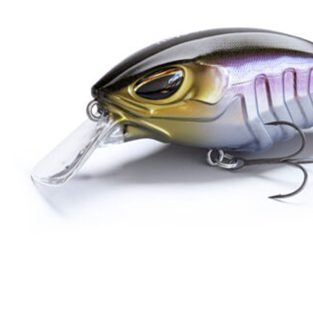
Zum Anfang der Bildergalerie springen
Artikel-Nr.
35011301
Nays Hardbait CRNK
SR S-06