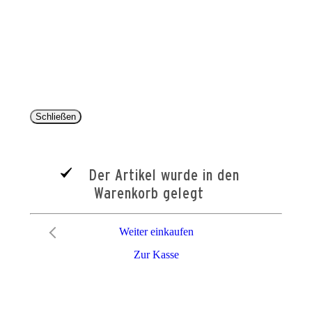
Copyright 2025 © Paul Parey Zeitschriftenverlag GmbH
Alle Preise inkl. der gesetzlichen MwSt. und ggfls. zzgl. Versand. Die durchgestrichenen Preise
entsprechen dem bisherigen Preis im Pareyshop.
Lieferzeiten beziehen sich auf eine Lieferung nach Deutschland.
Schließen
Der Artikel wurde in den
Warenkorb gelegt
Weiter einkaufen
Zur Kasse